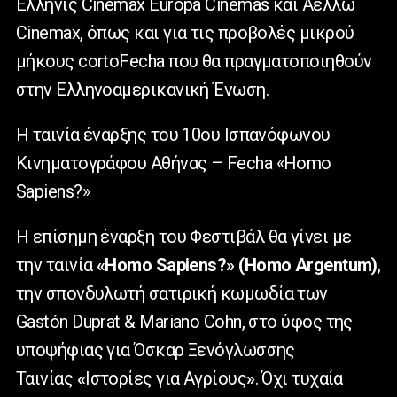
Ελληνίς Cinemax Europa Cinemas και Αελλώ
Cinemax, όπως και για τις προβολές μικρού
μήκους cortoFecha που θα πραγματοποιηθούν
στην Ελληνοαμερικανική Ένωση.
Η ταινία έναρξης του 10ου Ισπανόφωνου
Κινηματογράφου Αθήνας – Fecha «Homo
Sapiens?»
Η επίσημη έναρξη του Φεστιβάλ θα γίνει με
την ταινία
«Homo Sapiens?» (Homo Argentum)
,
την σπονδυλωτή σατιρική κωμωδία των
Gastón Duprat & Mariano Cohn, στο ύφος της
υποψήφιας για Όσκαρ Ξενόγλωσσης
Ταινίας
«
Ιστορίες για Αγρίους
»
. Όχι τυχαία