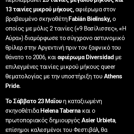
13 ταινίες μικρού μήκους,
αφιέρωμα στον
βραβευμένο σκηνοθέτη
Fabián Bielinsky,
ο
οποίος με μόλις 2 ταινίες (
«
9 Βασίλισσες
»
,
«
Η
Αύρα
»
) διαμόρφωσε το σύγχρονο αστυνομικό
θρίλερ στην Αργεντινή πριν τον ξαφνικό του
θάνατο το
2006, και
αφιέρωμα Diversidad
με
επιλεγμένες ταινίες μικρού μήκους queer
θεματολογίας με την υποστήριξη του
Athens
Pride.
Το Σάββατο 23 Μαΐου
η καταξιωμένη
σκηνοθέτιδα
Helena Taberna
και ο
πρωτοποριακός δημιουργός
Asier Urbieta
,
επίσημοι καλεσμένοι του Φεστιβάλ, θα