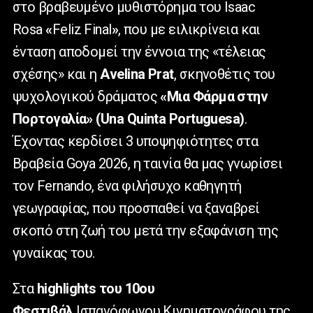
στο βραβευμένο μυθιστόρημα του Isaac
Rosa
«
Feliz Final
»
, που με
ειλικρίνεια και
ένταση αποδομεί την έννοια της «τέλειας
σχέσης» και η
Avelina Prat
, σκηνοθέτις του
ψυχολογικού δράματος
«Μια Φάρμα στην
Πορτογαλία» (Una Quinta Portuguesa)
.
Έχοντας κερδίσει 3 υποψηφιότητες στα
Βραβεία Goya 2026, η ταινία θα μας γνωρίσει
τον Fernando, ένα φιλήσυχο καθηγητή
γεωγραφίας, που προσπαθεί να ξαναβρεί
σκοπό στη ζωή του μετά την εξαφάνιση της
γυναίκας του.
Στα
highlights του 10ου
Φεστιβάλ
Ισπανόφωνου Κινηματογράφου της