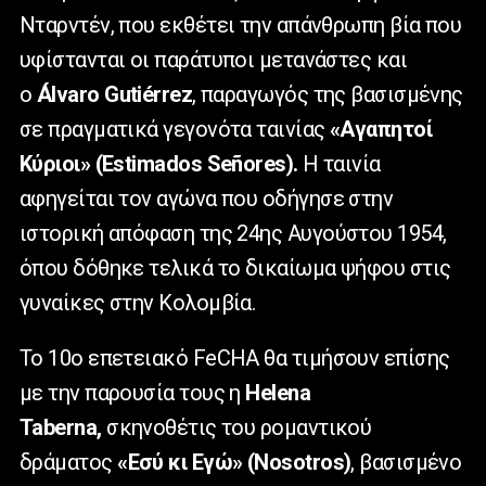
Νταρντέν, που εκθέτει την απάνθρωπη βία που
υφίστανται οι παράτυποι μετανάστες και
ο
Álvaro
Gutiérrez
, παραγωγός της βασισμένης
σε πραγματικά γεγονότα ταινίας
«Αγαπητοί
Κύριοι» (Estimados Señores).
Η ταινία
αφηγείται τον αγώνα που οδήγησε στην
ιστορική απόφαση της 24ης Αυγούστου 1954,
όπου δόθηκε τελικά το δικαίωμα ψήφου στις
γυναίκες στην Κολομβία.
Το 10ο επετειακό FeCHA θα τιμήσουν επίσης
με την παρουσία τους
η
Helena
Taberna,
σκηνοθέτις του ρομαντικού
δράματος
«Εσύ κι Εγώ» (Nosotros)
, βασισμένο