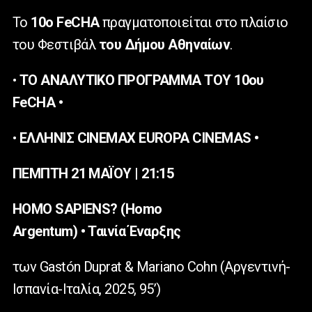
Το
10ο FeCHA
πραγματοποιείται στο πλαίσιο
του Φεστιβάλ
του
Δήμου Αθηναίων
.
•
ΤΟ ΑΝΑΛΥΤΙΚΟ ΠΡΟΓΡΑΜΜΑ ΤΟΥ 10ου
FeCHA •
•
ΕΛΛΗΝΙΣ CINEMAX EUROPA CINEMAS •
ΠΕΜΠΤΗ 21 ΜΑΪΟΥ | 21:15
HOMO SAPIENS? (
Homo
Argentum)
•
Ταινία
Έναρξης
των Gastón Duprat & Mariano Cohn (Αργεντινή-
Ισπανία-Ιταλία, 2025, 95’)