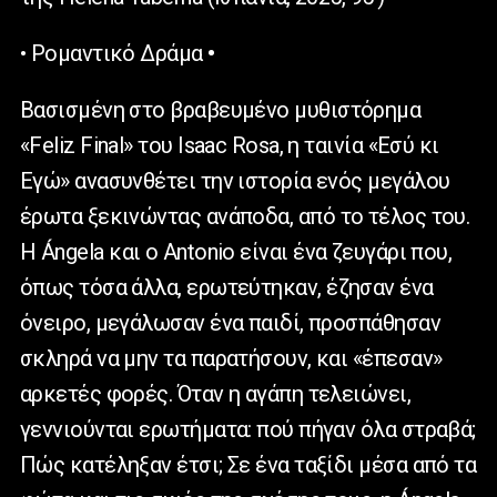
• Ρομαντικό Δράμα
•
Βασισμένη στο βραβευμένο μυθιστόρημα
«Feliz Final» του Isaac Rosa, η ταινία «Εσύ κι
Εγώ» ανασυνθέτει την ιστορία ενός μεγάλου
έρωτα ξεκινώντας ανάποδα, από το τέλος του.
Η Ángela
και ο Antonio είναι ένα ζευγάρι που,
όπως τόσα άλλα, ερωτεύτηκαν, έζησαν ένα
όνειρο, μεγάλωσαν ένα παιδί, προσπάθησαν
σκληρά να μην τα παρατήσουν, και «έπεσαν»
αρκετές φορές. Όταν η αγάπη τελειώνει,
γεννιούνται ερωτήματα: πού πήγαν όλα στραβά;
Πώς κατέληξαν έτσι; Σε ένα ταξίδι μέσα από τα