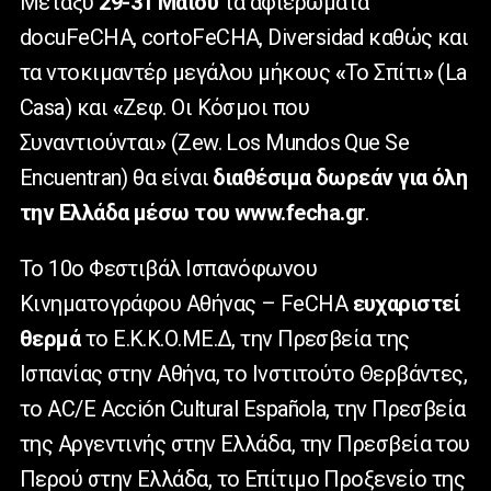
Μεταξύ
29-31 Μαΐου
τα αφιερώματα
docuFeCHA, cortoFeCHA, Diversidad καθώς και
τα ντοκιμαντέρ μεγάλου μήκους
«
Το Σπίτι
»
(La
Casa) και
«
Ζεφ. Οι Κόσμοι που
Συναντιούνται
»
(Zew. Los Mundos Que Se
Encuentran) θα είναι
διαθέσιμα δωρεάν για όλη
την Ελλάδα μέσω του www.fecha.gr
.
To 10o Φεστιβάλ Ισπανόφωνου
Κινηματογράφου Αθήνας – FeCHA
ευχαριστεί
θερμά
το Ε.Κ.Κ.Ο.ΜΕ.Δ, την Πρεσβεία της
Ισπανίας στην Αθήνα, το Ινστιτούτο Θερβάντες,
το AC/E Acción Cultural Española, την Πρεσβεία
της Αργεντινής στην Ελλάδα, την Πρεσβεία του
Περού στην Ελλάδα, το Επίτιμο Προξενείο της