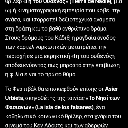
θρίλερ
«Γη του Ουδενός» (Tierra de Nadie),
μια
ωμή κινηματογραφική εμπειρία που κόβει την
ανάσα, και ισορροπεί δεξιοτεχνικά ανάμεσα
στη δράση και το βαθύ ανθρώπινο δράμα.
Στους δρόμους του Κάδιθ, η ραγδαία άνοδος
των καρτέλ ναρκωτικών μετατρέπει την
περιοχή σε μια εκρηκτική «Γη του ουδενός»,
αποδεικνύοντας πως μπροστά στην επιβίωση,
η φιλία είναι το πρώτο θύμα.
Το Φεστιβάλ θα επισκεφθούν επίσης οι
Asier
Urbieta
, σκηνοθέτης της ταινίας
«To Νησί των
Φασιανών» (La isla de los faisanes)
, ένα
καθηλωτικό κοινωνικό θρίλερ, στα χνάρια του
σινεμά του Κεν Λόουτς και των αδερφών