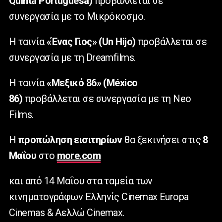
Quinta Portuguesa)
προβάλλεται σε
συνεργασία με το Μικρόκοσμο.
Η ταινία
«Ένας Γιος» (Un Hijo)
προβάλλεται σε
συνεργασία με τη Dreamfilms.
Η ταινία
«Μεξικό 86» (México
86)
προβάλλεται σε συνεργασία με τη Neo
Films.
Η
προπώληση εισιτηρίων
θα ξεκινήσει στις
8
Μαΐου
στο
more.com
και από 14 Μαΐου στα ταμεία των
κινηματογράφων Ελληνίς Cinemax Europa
Cinemas & Αελλώ Cinemax.