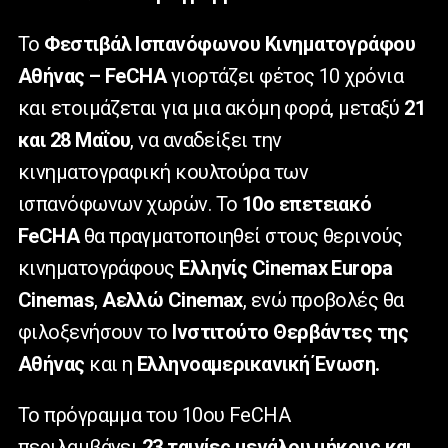
Το
Φεστιβάλ Ισπανόφωνου Κινηματογράφου
Αθήνας – FeCHA
γιορτάζει φέτος 10 χρόνια
και ετοιμάζεται για μια ακόμη φορά, μεταξύ
21
και 28 Μαΐου
, να αναδείξει την
κινηματογραφική κουλτούρα των
ισπανόφωνων χωρών. Το
10ο επετειακό
FeCHA
θα πραγματοποιηθεί στους θερινούς
κινηματογράφους
Ελληνίς Cinemax Europa
Cinemas
,
Αελλώ Cinemax
, ενώ προβολές θα
φιλοξενήσουν το
Ινστιτούτο Θερβάντες της
Αθήνας
και η
Ελληνοαμερικανική Ένωση.
Το πρόγραμμα του 10ου FeCHA
περιλαμβάνει
23 ταινίες μεγάλου μήκους και