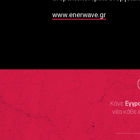
www.enerwave.gr
Κάνε
Εγγρ
νέα κάθε 