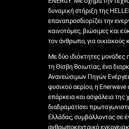
ENERGY. Με όχημα την τεχνο
δυναμική στήριξη της HELLE
επαναπροσδιορίζει την ενερ
καινοτόμες, βιώσιμες και ε
τον άνθρωπο, για οικιακούς 
Με δύο ιδιόκτητες μονάδες
τη Θίσβη Βοιωτίας, ένα δια
Ανανεώσιμων Πηγών Ενέργεια
φυσικού αερίου, η Enerwave
επάρκεια και ασφάλεια της 
διαδραματίσει πρωταγωνιστι
Ελλάδας, συμβάλλοντας σε έν
ανθρωποκεντρικό ενεργειακ