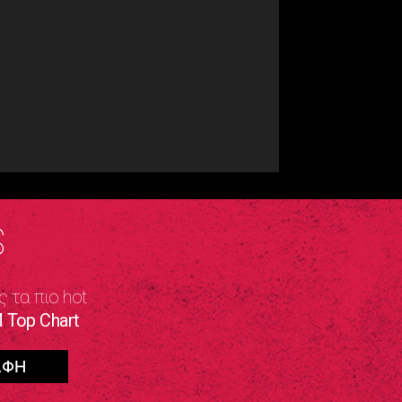
S
ς τα πιο hot
 Top Chart