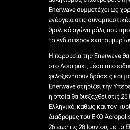
Enerwave συμμετέχει ως χορ
ενέργεια στις συναρπαστικές
θρυλικό αγώνα ράλι, που πρ
το ενδιαφέρον εκατομμυρίων
Η παρουσία της Enerwave θα
στο Λουτράκι, μέσα από ειδ
φιλοξενήσουν δράσεις και μο
Enerwave στηρίζει την Υπερε
η οποία θα διεξαχθεί στις 25 
Ελληνικό, καθώς και τον κυρ
Διαδρομές του ΕΚΟ Acropolis
26 έως τις 28 Ιουνίου, με το