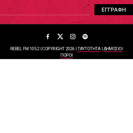
REBEL FM 105.2 | COPYRIGHT 2026 |
ΤΑΥΤΟΤΗΤΑ
|
ΔΗΜΟΣΙΟΙ
ΠΟΡΟΙ
ΠΟΛΙΤΙΚΗ ΑΠΟΡΡΗΤΟΥ & ΟΡΟΙ ΧΡΗΣΗΣ
Designed & Developed by
WHISKEY
ΑΤΛΑΝΤΙΣ ΡΑΔΙΟΦΩΝΙΚΕΣ ΚΑΙ ΤΗΛΕΟΠΤΙΚΕΣ ΕΠΙΧΕΙΡΗΣΕΙΣ ΚΑΙ
ΕΚΔΟΣΕΙΣ ΑΕ
ΒΑΣΙΛΙΣΣΗΣ ΣΟΦΙΑΣ 85, ΜΑΡΟΥΣΙ, 15124
ΑΦΜ: 099878458 | ΔΟΥ: ΚΕΦΟΔΕ ΑΤΤΙΚΗΣ | Αριθμός Γ.Ε.ΜΗ:
044643607000 | Τηλέφωνο: 2108050000