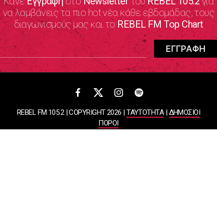
Κάνε
Εγγραφή
στο
Newsletter
του
REBEL 105.2
για
να λαμβάνεις τα πιο hot νέα κάθε εβδομάδας, τους
διαγωνισμούς μας και το
REBEL FM Top Chart
REBEL FM 105.2 | COPYRIGHT 2026 |
ΤΑΥΤΟΤΗΤΑ
|
ΔΗΜΟΣΙΟΙ
ΠΟΡΟΙ
ΠΟΛΙΤΙΚΗ ΑΠΟΡΡΗΤΟΥ & ΟΡΟΙ ΧΡΗΣΗΣ
Designed & Developed by
WHISKEY
ΑΤΛΑΝΤΙΣ ΡΑΔΙΟΦΩΝΙΚΕΣ ΚΑΙ ΤΗΛΕΟΠΤΙΚΕΣ ΕΠΙΧΕΙΡΗΣΕΙΣ ΚΑΙ
ΕΚΔΟΣΕΙΣ ΑΕ
ΒΑΣΙΛΙΣΣΗΣ ΣΟΦΙΑΣ 85, ΜΑΡΟΥΣΙ, 15124