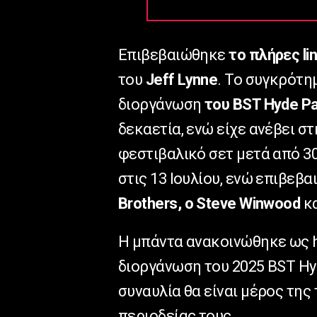
Επιβεβαιώθηκε
το πλήρες
li
του
Jeff
Lynne
. Το συγκρότη
διοργάνωση
του BST Hyde P
δεκαετία, ενώ είχε ανέβει στ
φεστιβαλικό σετ μετά από 30
στις 13 Ιουλίου, ενώ επιβεβ
Brothers
, ο
Steve
Winwood
κα
Η μπάντα ανακοινώθηκε ως
διοργάνωση του 2025
BST
Hy
συναυλία θα είναι μέρος τη
περιοδείας τους.