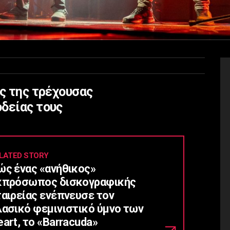
ος της τρέχουσας
δείας τους
LATED STORY
ώς ένας «ανήθικος»
κπρόσωπος δισκογραφικής
ταιρείας ενέπνευσε τον
λασικό φεμινιστικό ύμνο των
art, το «Barracuda»