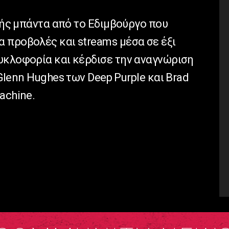
λής μπάντα από το Εδιμβούργο που
α προβολές και
streams
μέσα σε έξι
υκλοφορία και κέρδισε την αναγνώριση
Glenn
Hughes
των
Deep
Purple
και
Brad
achine
.