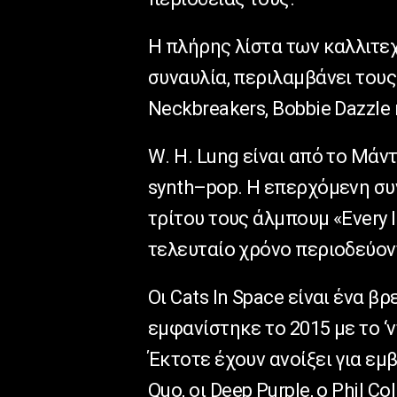
Η πλήρης λίστα των καλλιτε
συναυλία, περιλαμβάνει του
Neckbreakers
,
Bobbie
Dazzle
W
.
H
.
Lung
είναι από το Μάντ
synth
–
pop
. Η επερχόμενη συ
τρίτου τους άλμπουμ «
Every
τελευταίο χρόνο περιοδεύον
Οι
Cats
In
Space
είναι ένα βρ
εμφανίστηκε το 2015 με το 
Έκτοτε έχουν ανοίξει για ε
Quo
, οι
Deep
Purple
, ο
Phil
Col