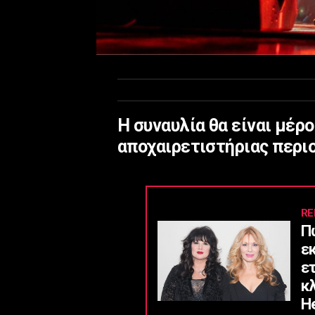
H συναυλία θα είναι μέρ
αποχαιρετιστήριας περιο
RE
Π
ε
ε
κ
He