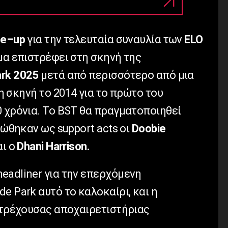
ne
–
up
για την τελευταία συναυλία των
ELO
μα επιστρέφει στη σκηνή της
ark 2025
μετά από περισσότερο από μια
η σκηνή το 2014 για το πρώτο του
 χρόνια. Το
BST
θα πραγματοποιηθεί
αιώθηκαν ως
support
acts
οι
Doobie
ι ο
Dhani
Harrison
.
headliner
για την επερχόμενη
de
Park
αυτό το καλοκαίρι, και η
ς τρέχουσας αποχαιρετιστήριας