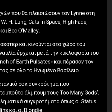
χνών που θα πλαισιώσουν τον
Lynne
στη
ς
W
.
H
.
Lung
,
Cats
in
Space
,
High
Fade
,
και
Bec
O
‘
Malley
.
σεστερ και κινούνται στο χώρο του
ναυλία έρχεται μετά την κυκλοφορία του
Inch
of
Earth
Pulsates
» και πέρασαν τον
τας σε όλο το Ηνωμένο Βασίλειο.
ετανικό ροκ συγκρότημα που
‘ντεμπούτο άλμπουμ τους
Too
Many
Gods
‘.
μβληματικά συγκροτήματα όπως οι
Status
lins
και οι
Blondie
.