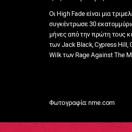
Οι
High
Fade
είναι μια τριμε
συγκέντρωσε 30 εκατομμύρι
μήνες από την πρώτη τους κ
των
Jack
Black
,
Cypress
Hill
,
Wilk
των
Rage
Against
The
M
Φωτογραφία: nme.com