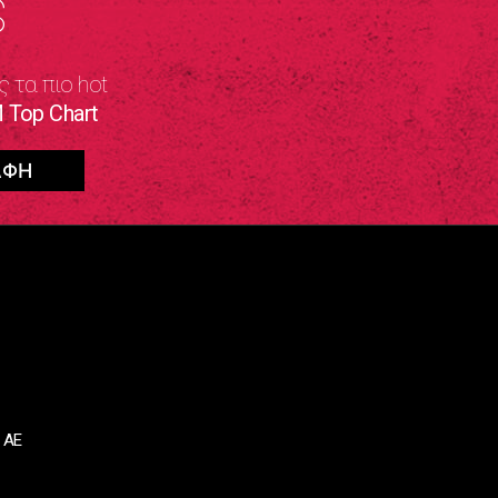
S
ς τα πιο hot
 Top Chart
 ΑΕ