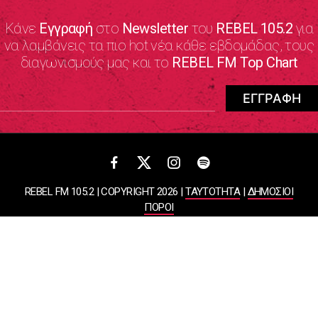
Κάνε
Εγγραφή
στο
Newsletter
του
REBEL 105.2
για
να λαμβάνεις τα πιο hot νέα κάθε εβδομάδας, τους
διαγωνισμούς μας και το
REBEL FM Top Chart
REBEL FM 105.2 | COPYRIGHT 2026 |
ΤΑΥΤΟΤΗΤΑ
|
ΔΗΜΟΣΙΟΙ
ΠΟΡΟΙ
ΠΟΛΙΤΙΚΗ ΑΠΟΡΡΗΤΟΥ & ΟΡΟΙ ΧΡΗΣΗΣ
Designed & Developed by
WHISKEY
ΑΤΛΑΝΤΙΣ ΡΑΔΙΟΦΩΝΙΚΕΣ ΚΑΙ ΤΗΛΕΟΠΤΙΚΕΣ ΕΠΙΧΕΙΡΗΣΕΙΣ ΚΑΙ
ΕΚΔΟΣΕΙΣ ΑΕ