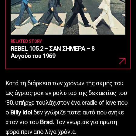
RELATED STORY
REBEL 105.2 – ΣΑΝ ΣΗΜΕΡΑ – 8
Αυγούστου 1969
Κατά τη διάρκεια των χρόνων της ακμής του
ως άγριος ροκ εν ρολ σταρ της δεκαετίας του
’80, υπήρχε τουλάχιστον ένα
cradle
of
love
που
ο
Billy Idol
δεν γνώριζε ποτέ: αυτό που ανήκε
στον γιο του
Brad
.
T
ον γνώρισε για πρώτη
φορά πριν από λίγα χρόνια.