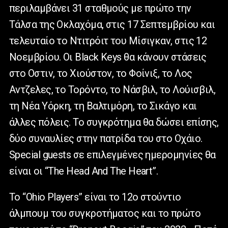
περιλαμβάνει 31 σταθμούς με πρώτο την
Tάλσα της Οκλαχόμα, στις 17 Σεπτεμβρίου και
τελευταίο το Ντιτρόιτ του Μίσιγκαν, στις 12
Νοεμβρίου. Οι Black Keys θα κάνουν στάσεις
στο Οστιν, το Χιούστον, το Φοίνιξ, το Λος
Αντζελες, το Τορόντο, το Νάσβιλ, το Λούισβιλ,
τη Νέα Υόρκη, τη Βαλτιμόρη, το Σικάγο και
άλλες πόλεις. Το συγκρότημα θα δώσει επίσης,
δύο συναυλίες στην πατρίδα του στο Οχάιο.
Special guests σε επιλεγμένες ημερομηνίες θα
είναι οι “The Head And The Heart”.
Το “Ohio Players” είναι το 12ο στούντιο
άλμπουμ του συγκροτήματος και το πρώτο