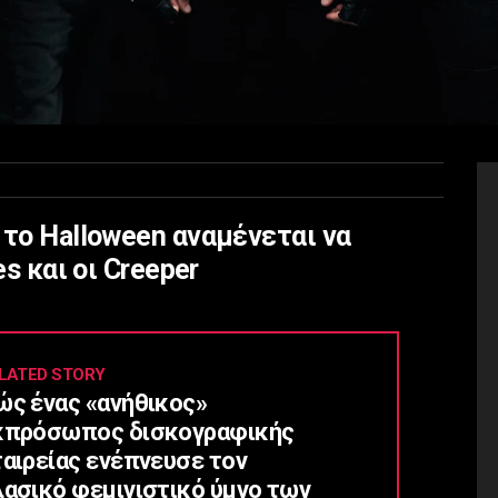
 το Halloween αναμένεται να
es και οι Creeper
LATED STORY
ώς ένας «ανήθικος»
κπρόσωπος δισκογραφικής
ταιρείας ενέπνευσε τον
λασικό φεμινιστικό ύμνο των