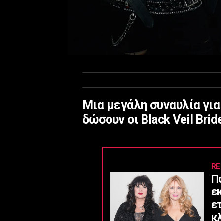
Μια μεγάλη συναυλία για
δώσουν οι Black Veil Brid
RE
Π
ε
ε
κ