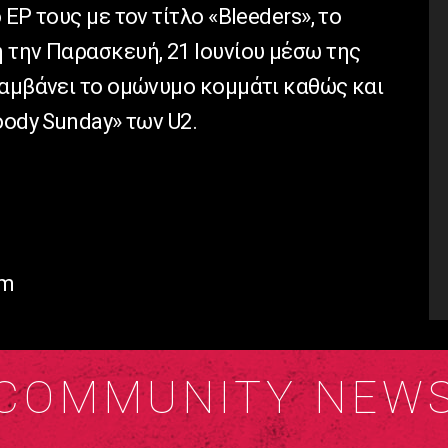
EP τους με τον τίτλο «Bleeders», το
 την Παρασκευή, 21 Ιουνίου μέσω της
λαμβάνει το ομώνυμο κομμάτι καθώς και
oody Sunday» των U2.
om
COMMUNITY NEW