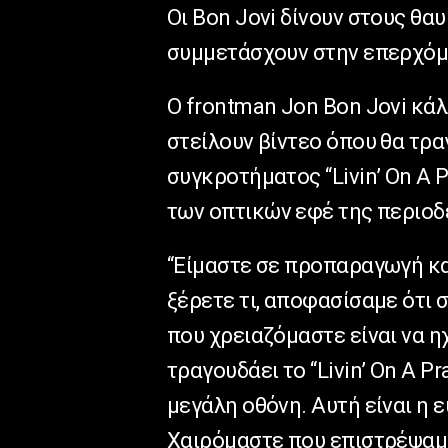
Οι Bon Jovi δίνουν στους θα
συμμετάσχουν στην επερχόμε
Ο frontman Jon Bon Jovi κάλ
στείλουν βίντεο όπου θα τρα
συγκροτήματος “Livin’ On A 
των οπτικών εφέ της περιοδ
“Είμαστε σε προπαραγωγή και
ξέρετε τι, αποφασίσαμε ότι σ
που χρειαζόμαστε είναι να 
τραγουδάει το “Livin’ On A Pr
μεγάλη οθόνη. Αυτή είναι η ε
Χαιρόμαστε που επιστρέψαμε