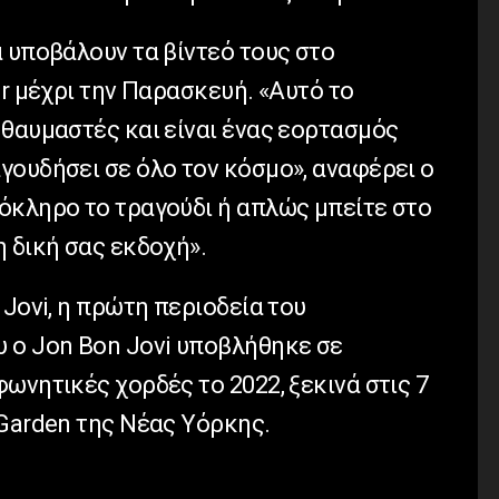
 υποβάλουν τα βίντεό τους στο
er μέχρι την Παρασκευή. «Αυτό το
 θαυμαστές και είναι ένας εορτασμός
γουδήσει σε όλο τον κόσμο», αναφέρει ο
όκληρο το τραγούδι ή απλώς μπείτε στο
 δική σας εκδοχή».
 Jovi, η πρώτη περιοδεία του
 ο Jon Bon Jovi υποβλήθηκε σε
ωνητικές χορδές το 2022, ξεκινά στις 7
 Garden της Νέας Υόρκης.