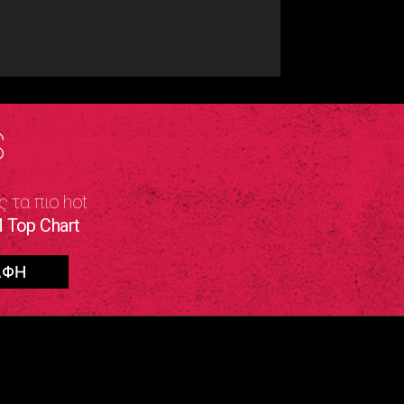
S
ς τα πιο hot
 Top Chart