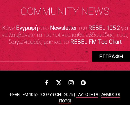
COMMUNITY NEWS
Κάνε
Εγγραφή
στο
Newsletter
του
REBEL 105.2
για
να λαμβάνεις τα πιο hot νέα κάθε εβδομάδας, τους
διαγωνισμούς μας και το
REBEL FM Top Chart
REBEL FM 105.2 | COPYRIGHT 2026 |
ΤΑΥΤΟΤΗΤΑ
|
ΔΗΜΟΣΙΟΙ
ΠΟΡΟΙ
ΠΟΛΙΤΙΚΗ ΑΠΟΡΡΗΤΟΥ & ΟΡΟΙ ΧΡΗΣΗΣ
Designed & Developed by
WHISKEY