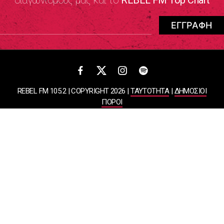
REBEL FM 105.2 | COPYRIGHT 2026 |
ΤΑΥΤΟΤΗΤΑ
|
ΔΗΜΟΣΙΟΙ
ΠΟΡΟΙ
ΠΟΛΙΤΙΚΗ ΑΠΟΡΡΗΤΟΥ & ΟΡΟΙ ΧΡΗΣΗΣ
Designed & Developed by
WHISKEY
ΑΤΛΑΝΤΙΣ ΡΑΔΙΟΦΩΝΙΚΕΣ ΚΑΙ ΤΗΛΕΟΠΤΙΚΕΣ ΕΠΙΧΕΙΡΗΣΕΙΣ ΚΑΙ
ΕΚΔΟΣΕΙΣ ΑΕ
ΒΑΣΙΛΙΣΣΗΣ ΣΟΦΙΑΣ 85, ΜΑΡΟΥΣΙ, 15124
ΑΦΜ: 099878458 | ΔΟΥ: ΚΕΦΟΔΕ ΑΤΤΙΚΗΣ | Αριθμός Γ.Ε.ΜΗ:
044643607000 | Τηλέφωνο: 2108050000