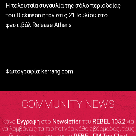
Η τελευταία συναυλία της σόλο περιοδείας
του Dickinson ήταν στις 21 Ιουλίου στο
φεστιβάλ Release Athens.
Φωτογραφία: kerrang.com
COMMUNITY NEWS
Κάνε
Εγγραφή
στο
Newsletter
του
REBEL 105.2
για
να λαμβάνεις τα πιο hot νέα κάθε εβδομάδας, τους
διαγωνισμούς μας και το
REBEL FM Top Chart