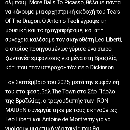
άλμπουμ More Balls To Picasso, θέλαμε πάντα
να κάνουμε μια ορχηστρική εκδοχή του Tears
Of The Dragon. Ο Antonio Teoli έγραψε τη
μουσική και το ηχογραφήσαμε, και στη
συνέχεια καλέσαμε τον σκηνοθέτη Leo Liberti,
ο οποίος προηγουμένως γύρισε ένα σωρό
ζωντανές εμφανίσεις για μένα στη Βραζιλία,
κάτι που ήταν υπέροχο» τόνισε ο Dickinson.
Τον Σεπτέμβριο του 2025, μετά την εμφάνισή
του στο φεστιβάλ The Town στο Σάο Πάολο
της Βραζιλίας, ο τραγουδιστής των IRON
MAIDEN συνεργάστηκε με τους σκηνοθέτες
Leo Liberti και Antoine de Montremy για να
γυρίσουν μια επική νέα ταινία που θα