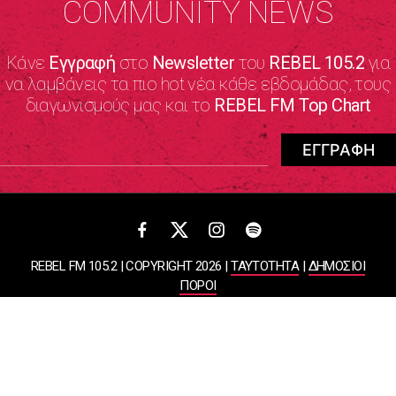
COMMUNITY NEWS
Κάνε
Εγγραφή
στο
Newsletter
του
REBEL 105.2
για
να λαμβάνεις τα πιο hot νέα κάθε εβδομάδας, τους
διαγωνισμούς μας και το
REBEL FM Top Chart
REBEL FM 105.2 | COPYRIGHT 2026 |
ΤΑΥΤΟΤΗΤΑ
|
ΔΗΜΟΣΙΟΙ
ΠΟΡΟΙ
ΠΟΛΙΤΙΚΗ ΑΠΟΡΡΗΤΟΥ & ΟΡΟΙ ΧΡΗΣΗΣ
Designed & Developed by
WHISKEY
ΑΤΛΑΝΤΙΣ ΡΑΔΙΟΦΩΝΙΚΕΣ ΚΑΙ ΤΗΛΕΟΠΤΙΚΕΣ ΕΠΙΧΕΙΡΗΣΕΙΣ ΚΑΙ