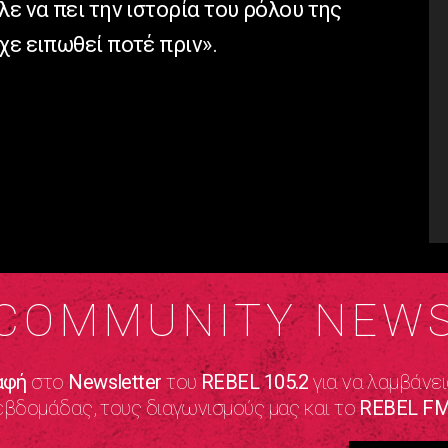
λε να πει την ιστορία του ρόλου της
χε ειπωθεί ποτέ πριν».
COMMUNITY NEW
αφή
στο
Newsletter
του
REBEL 105.2
για να λαμβάνει
εβδομάδας, τους διαγωνισμούς μας και το
REBEL FM