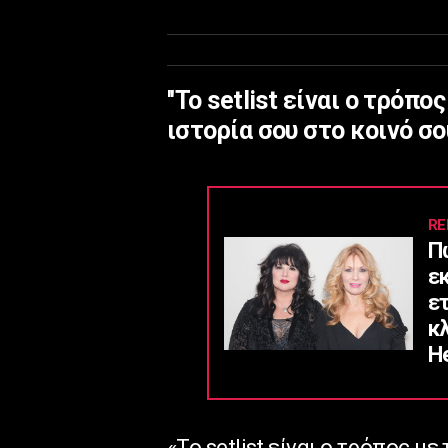
''Το setlist είναι ο τρόπ
ιστορία σου στο κοινό σου
RE
Π
ε
ε
κ
He
«Το setlist είναι ο τρόπος μ