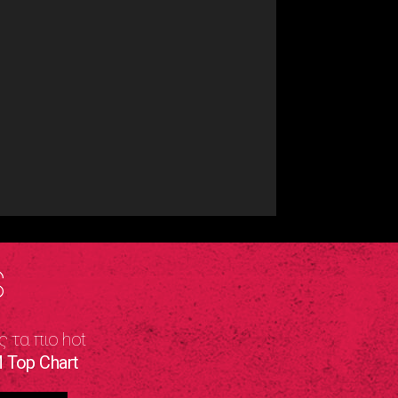
S
ς τα πιο hot
 Top Chart