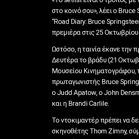
στο κοινό σου», λέει ο Bruce
“Road Diary: Bruce Springstee
πρεμιέρα στις 25 Οκτωβρίου 
Ωστόσο, η ταινία έκανε την 
Δευτέρα το βράδυ (21 Οκτωβρ
Μουσείου Κινηματογράφου, 
πρωταγωνιστής Bruce Springst
ο Judd Apatow, ο John Densm
και η Brandi Carlile.
Το ντοκιμαντέρ πρέπει να δε
σκηνοθέτης Thom Zimny, σύ