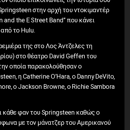
 Springsteen στην αρχή του ντοκιμαντέρ
n and the E Street Band” που κάνει
από το Hulu.
πρεμιέρα της στο Λος Άντζελες τη
ίου) στο θέατρο David Geffen του
την οποία παρακολούθησαν ο
een, η Catherine O’Hara, ο Danny DeVito,
ore, ο Jackson Browne, ο Richie Sambora
ι κάθε φαν του Springsteen καθώς ο
μφωνα με τον μάνατζερ του Αμερικανού