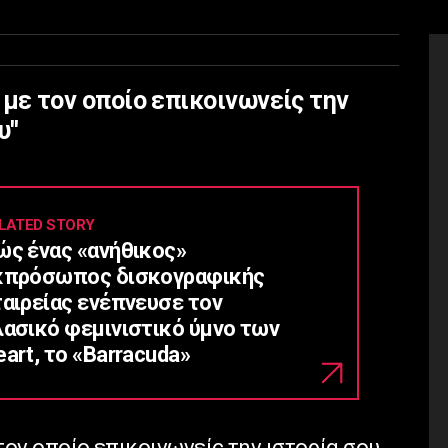
ος με τον οποίο επικοινωνείς την
''
LATED STORY
ώς ένας «ανήθικος»
κπρόσωπος δισκογραφικής
ταιρείας ενέπνευσε τον
λασικό φεμινιστικό ύμνο των
art, το «Barracuda»
ε τον οποίο επικοινωνείς την ιστορία σου