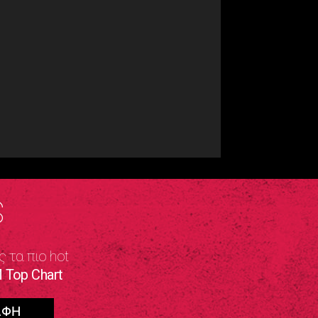
S
ς τα πιο hot
 Top Chart