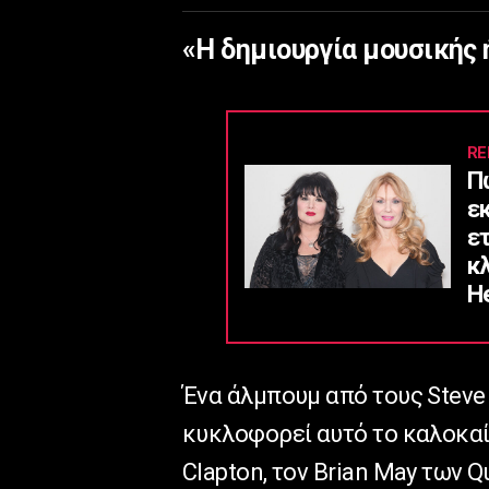
«Η δημιουργία μουσικής 
RE
Π
ε
ε
κ
He
Ένα άλμπουμ από τους Steve 
κυκλοφορεί αυτό το καλοκαίρ
Clapton, τον Brian May των Qu