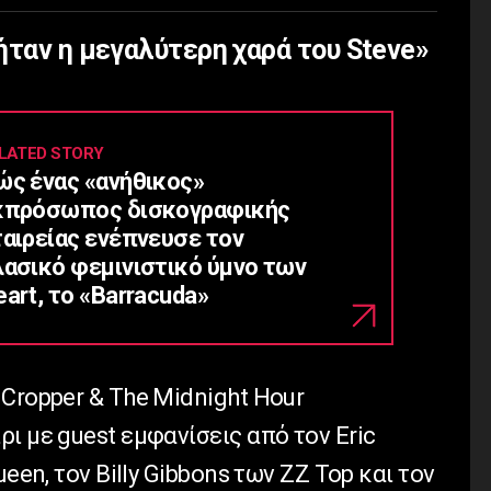
ήταν η μεγαλύτερη χαρά του Steve»
LATED STORY
ώς ένας «ανήθικος»
κπρόσωπος δισκογραφικής
ταιρείας ενέπνευσε τον
λασικό φεμινιστικό ύμνο των
art, το «Barracuda»
Cropper & The Midnight Hour
ι με guest εμφανίσεις από τον Eric
een, τον Billy Gibbons των ZZ Top και τον