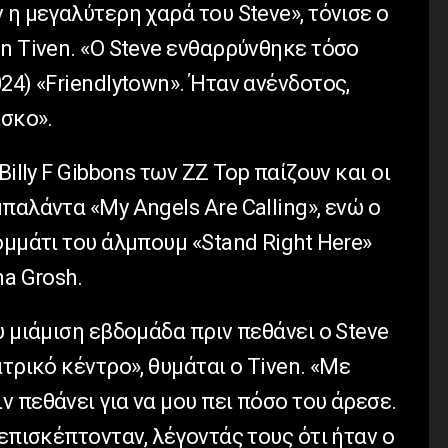
 η μεγαλύτερη χαρά του Steve», τόνισε ο
n Tiven. «Ο Steve ενθαρρύνθηκε τόσο
24) «Friendlytown». Ήταν ανένδοτος,
ίσκο».
Billy F Gibbons των ZZ Top παίζουν και οι
παλάντα «My Angels Are Calling», ενώ ο
ομμάτι του άλμπουμ «Stand Right Here»
na Grosh.
υ μιάμιση εβδομάδα πριν πεθάνει ο Steve
τρικό κέντρο», θυμάται ο Tiven. «Με
 πεθάνει για να μου πει πόσο του άρεσε.
 επισκέπτονταν, λέγοντάς τους ότι ήταν ο