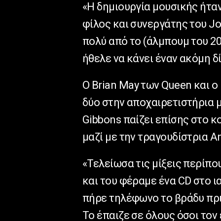
«Η δημιουργία μουσικής ήταν
φίλος και συνεργάτης του Jo
πολύ από το (άλμπουμ του 20
ήθελε να κάνει έναν ακόμη δ
Ο Brian May των Queen και ο 
δύο στην αποχαιρετιστήρια μ
Gibbons παίζει επίσης στο κ
μαζί με την τραγουδίστρια A
«Τελείωσα τις μίξεις περίπο
και του φέραμε ένα CD στο ια
πήρε τηλέφωνο το βράδυ πριν
Το έπαιζε σε όλους όσοι τον