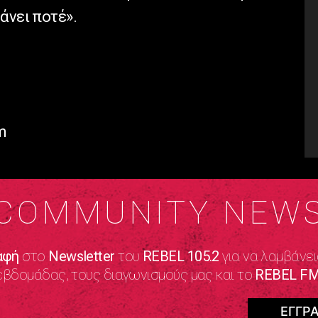
άνει ποτέ».
m
COMMUNITY NEW
αφή
στο
Newsletter
του
REBEL 105.2
για να λαμβάνει
εβδομάδας, τους διαγωνισμούς μας και το
REBEL FM