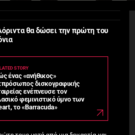
λόριντα θα δώσει την πρώτη του
όνια
LATED STORY
ώς ένας «ανήθικος»
κπρόσωπος δισκογραφικής
ταιρείας ενέπνευσε τον
λασικό φεμινιστικό ύμνο των
art, το «Barracuda»