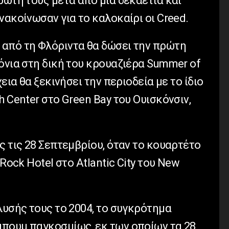
ρώτη τους μετά από μια δεκαετία και
νακοίνωσαν για το καλοκαίρι οι Creed.
από τη Φλόριντα θα δώσει την πρώτη
όνια στη δική του κρουαζιέρα Summer of
χεια θα ξεκινήσει την περιοδεία με το ίδιο
h Center στο Green Bay του Ουισκόνσιν,
ς τις 28 Σεπτεμβρίου, όταν το κουαρτέτο
 Rock Hotel στο Atlantic City του New
λυσής τους το 2004, το συγκρότημα
πουμ παγκοσμίως, εκ των οποίων τα 28