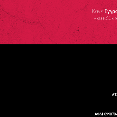
Κάνε
Εγγρ
νέα κάθε 
ΑΤ
ΑΦΜ: 0998784