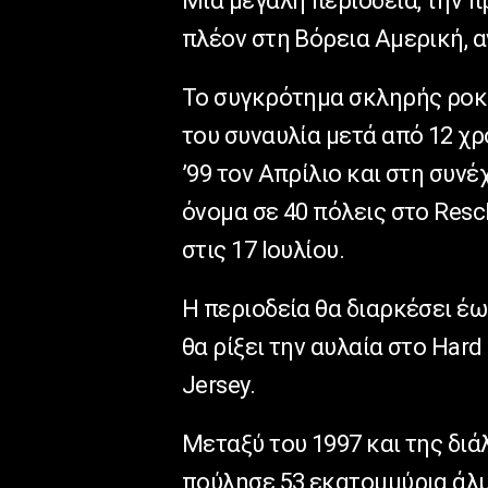
Μια μεγάλη περιοδεία, την π
πλέον στη Βόρεια Αμερική, α
Το συγκρότημα σκληρής ροκ 
του συναυλία μετά από 12 χρ
’99 τον Απρίλιο και στη συνέ
όνομα σε 40 πόλεις στο Resc
στις 17 Ιουλίου.
Η περιοδεία θα διαρκέσει έω
θα ρίξει την αυλαία στο Hard
Jersey.
Μεταξύ του 1997 και της διά
πούλησε 53 εκατομμύρια άλμ