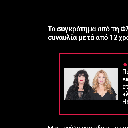
Το συγκρότημα από τη Φ
συναυλία μετά από 12 χρ
RE
Π
ε
ε
κ
He