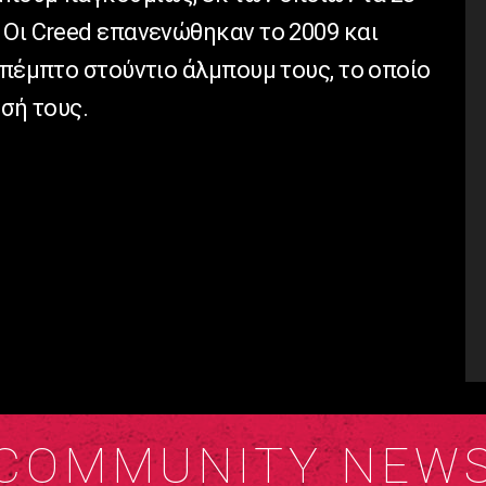
 Οι Creed επανενώθηκαν το 2009 και
 πέμπτο στούντιο άλμπουμ τους, το οποίο
υσή τους.
COMMUNITY NEW