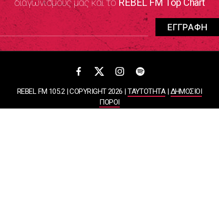
διαγωνισμούς μας και το
REBEL FM Top Chart
REBEL FM 105.2 | COPYRIGHT 2026 |
ΤΑΥΤΟΤΗΤΑ
|
ΔΗΜΟΣΙΟΙ
ΠΟΡΟΙ
ΠΟΛΙΤΙΚΗ ΑΠΟΡΡΗΤΟΥ & ΟΡΟΙ ΧΡΗΣΗΣ
Designed & Developed by
WHISKEY
ΑΤΛΑΝΤΙΣ ΡΑΔΙΟΦΩΝΙΚΕΣ ΚΑΙ ΤΗΛΕΟΠΤΙΚΕΣ ΕΠΙΧΕΙΡΗΣΕΙΣ ΚΑΙ
ΕΚΔΟΣΕΙΣ ΑΕ
ΒΑΣΙΛΙΣΣΗΣ ΣΟΦΙΑΣ 85, ΜΑΡΟΥΣΙ, 15124
ΑΦΜ: 099878458 | ΔΟΥ: ΚΕΦΟΔΕ ΑΤΤΙΚΗΣ | Αριθμός Γ.Ε.ΜΗ:
044643607000 | Τηλέφωνο: 2108050000