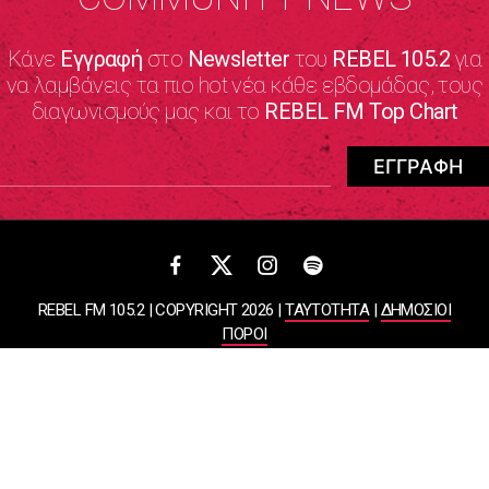
Κάνε
Εγγραφή
στο
Newsletter
του
REBEL 105.2
για
να λαμβάνεις τα πιο hot νέα κάθε εβδομάδας, τους
διαγωνισμούς μας και το
REBEL FM Top Chart
REBEL FM 105.2 | COPYRIGHT 2026 |
ΤΑΥΤΟΤΗΤΑ
|
ΔΗΜΟΣΙΟΙ
ΠΟΡΟΙ
ΠΟΛΙΤΙΚΗ ΑΠΟΡΡΗΤΟΥ & ΟΡΟΙ ΧΡΗΣΗΣ
Designed & Developed by
WHISKEY
ΑΤΛΑΝΤΙΣ ΡΑΔΙΟΦΩΝΙΚΕΣ ΚΑΙ ΤΗΛΕΟΠΤΙΚΕΣ ΕΠΙΧΕΙΡΗΣΕΙΣ ΚΑΙ
ΕΚΔΟΣΕΙΣ ΑΕ