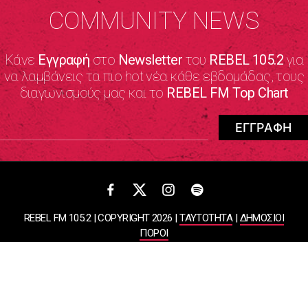
COMMUNITY NEWS
Κάνε
Εγγραφή
στο
Newsletter
του
REBEL 105.2
για
να λαμβάνεις τα πιο hot νέα κάθε εβδομάδας, τους
διαγωνισμούς μας και το
REBEL FM Top Chart
REBEL FM 105.2 | COPYRIGHT 2026 |
ΤΑΥΤΟΤΗΤΑ
|
ΔΗΜΟΣΙΟΙ
ΠΟΡΟΙ
ΠΟΛΙΤΙΚΗ ΑΠΟΡΡΗΤΟΥ & ΟΡΟΙ ΧΡΗΣΗΣ
Designed & Developed by
WHISKEY