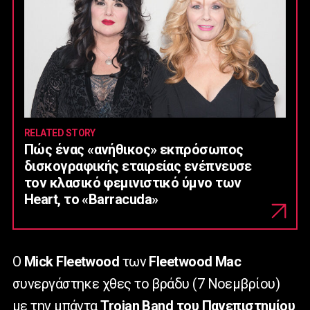
RELATED STORY
Πώς ένας «ανήθικος» εκπρόσωπος
δισκογραφικής εταιρείας ενέπνευσε
τον κλασικό φεμινιστικό ύμνο των
Heart, το «Barracuda»
Ο
Mick Fleetwood
των
Fleetwood Mac
συνεργάστηκε χθες το βράδυ (7 Νοεμβρίου)
με την μπάντα
Trojan Band του Πανεπιστημίου