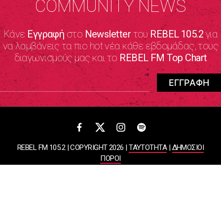
COMMUNITY NEWS
Κάνε
Εγγραφή
στο
Newsletter
του
REBEL 105.2
για
να λαμβάνεις τα πιο hot νέα κάθε εβδομάδας, τους
διαγωνισμούς μας και το
REBEL FM Top Chart
REBEL FM 105.2 | COPYRIGHT 2026 |
ΤΑΥΤΟΤΗΤΑ
|
ΔΗΜΟΣΙΟΙ
ΠΟΡΟΙ
ΠΟΛΙΤΙΚΗ ΑΠΟΡΡΗΤΟΥ & ΟΡΟΙ ΧΡΗΣΗΣ
Designed & Developed by
WHISKEY
ΑΤΛΑΝΤΙΣ ΡΑΔΙΟΦΩΝΙΚΕΣ ΚΑΙ ΤΗΛΕΟΠΤΙΚΕΣ ΕΠΙΧΕΙΡΗΣΕΙΣ ΚΑΙ