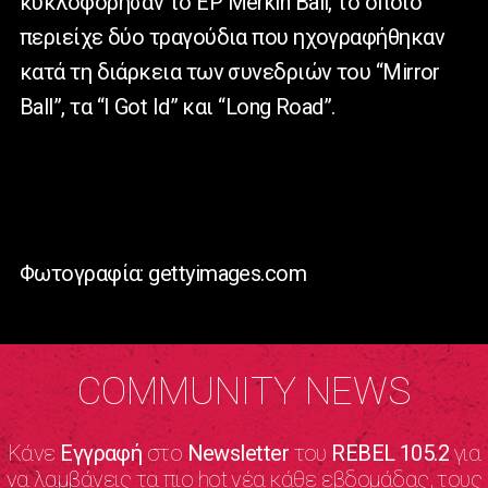
κυκλοφόρησαν το EP Merkin Ball, το οποίο
περιείχε δύο τραγούδια που ηχογραφήθηκαν
κατά τη διάρκεια των συνεδριών του “Mirror
Ball”, τα “I Got Id” και “Long Road”.
Φωτογραφία: gettyimages.com
COMMUNITY NEWS
Κάνε
Εγγραφή
στο
Newsletter
του
REBEL 105.2
για
να λαμβάνεις τα πιο hot νέα κάθε εβδομάδας, τους