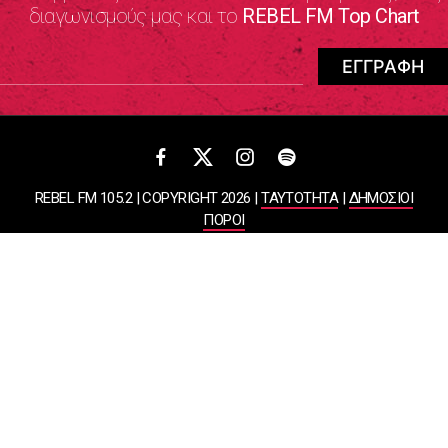
διαγωνισμούς μας και το
REBEL FM Top Chart
REBEL FM 105.2 | COPYRIGHT 2026 |
ΤΑΥΤΟΤΗΤΑ
|
ΔΗΜΟΣΙΟΙ
ΠΟΡΟΙ
ΠΟΛΙΤΙΚΗ ΑΠΟΡΡΗΤΟΥ & ΟΡΟΙ ΧΡΗΣΗΣ
Designed & Developed by
WHISKEY
ΑΤΛΑΝΤΙΣ ΡΑΔΙΟΦΩΝΙΚΕΣ ΚΑΙ ΤΗΛΕΟΠΤΙΚΕΣ ΕΠΙΧΕΙΡΗΣΕΙΣ ΚΑΙ
ΕΚΔΟΣΕΙΣ ΑΕ
ΒΑΣΙΛΙΣΣΗΣ ΣΟΦΙΑΣ 85, ΜΑΡΟΥΣΙ, 15124
ΑΦΜ: 099878458 | ΔΟΥ: ΚΕΦΟΔΕ ΑΤΤΙΚΗΣ | Αριθμός Γ.Ε.ΜΗ: