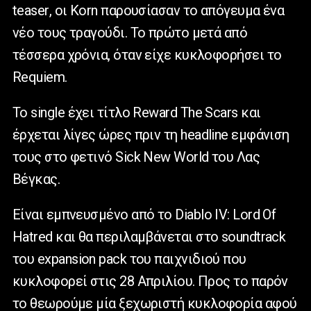
teaser
, οι
Korn
παρουσίασαν το απόγευμα ένα
νέο τους τραγούδι. Το πρώτο μετά από
τέσσερα χρόνια, όταν είχε κυκλοφορήσει το
Requiem
.
To single
έχει τίτλο
Reward The Scars
και
έρχεται λίγες ώρες πριν τη
headline
εμφάνιση
τους στο φετινό
Sick New World
του Λας
Βέγκας.
Είναι εμπνευσμένο από το
Diablo IV
:
Lord Of
Hatred
και θα περιλαμβάνεται στο
soundtrack
του
expansion pack
του παιχνιδιού που
κυκλοφορεί στις 28 Απριλίου. Προς το παρόν
το θεωρούμε μία ξεχωριστή κυκλοφορία αφού