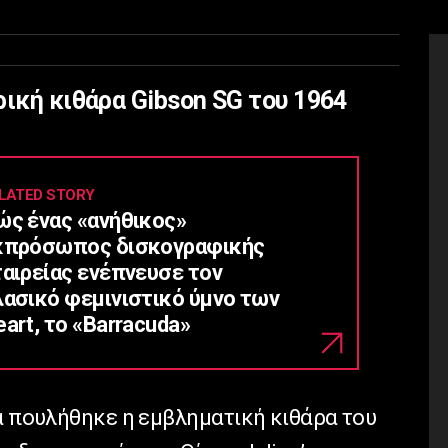
ρική κιθάρα Gibson SG του 1964
LATED STORY
ώς ένας «ανήθικος»
κπρόσωπος δισκογραφικής
ταιρείας ενέπνευσε τον
λασικό φεμινιστικό ύμνο των
art, το «Barracuda»
ια πουλήθηκε η εμβληματική κιθάρα του