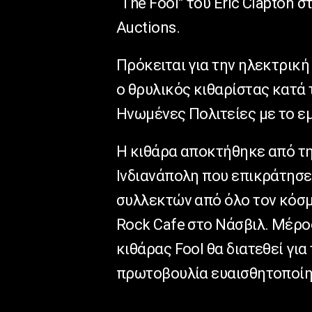
“Τhe Fool” του Eric Clapton 
Auctions.
Πρόκειται για την ηλεκτρική
ο θρυλικός κιθαρίστας κατά 
Ηνωμένες Πολιτείες με το ε
Η κιθάρα αποκτήθηκε από την 
Ινδιανάπολη που επικράτησ
συλλεκτών από όλο τον κόσμ
Rock Cafe στο Νάσβιλ. Μέρο
κιθάρας Fool θα διατεθεί για 
πρωτοβουλία ευαισθητοποίησ