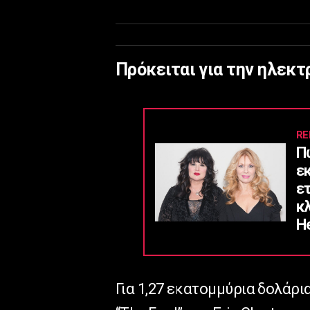
Πρόκειται για την ηλεκτ
RE
Π
ε
ε
κ
He
Για 1,27 εκατομμύρια δολάρ