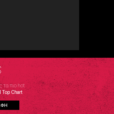
S
ς τα πιο hot
 Top Chart