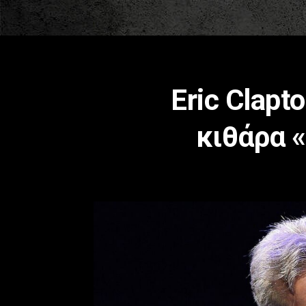
Eric Clap
κιθάρα «