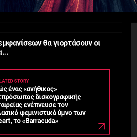
εμφανίσεων θα γιορτάσουν οι
...
LATED STORY
ώς ένας «ανήθικος»
κπρόσωπος δισκογραφικής
ταιρείας ενέπνευσε τον
λασικό φεμινιστικό ύμνο των
art, το «Barracuda»