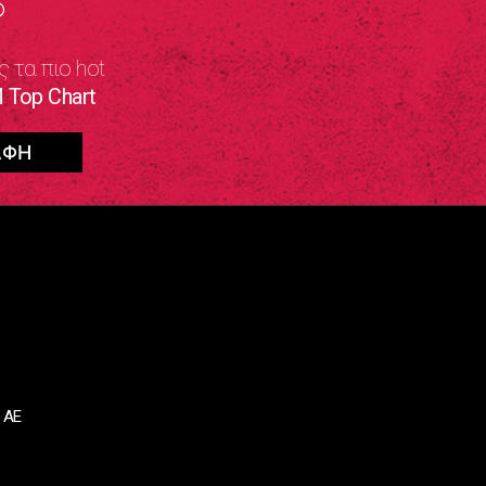
S
ς τα πιο hot
 Top Chart
 ΑΕ