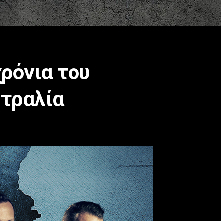
χρόνια του
στραλία