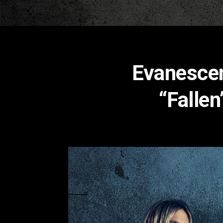
Evanescen
“Falle