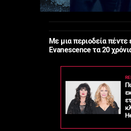
Με μια περιοδεία πέντε 
Evanescence τα 20 χρόνια
RE
Π
ε
ε
κ
He