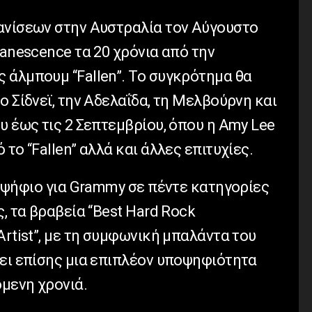
ανίσεων στην Αυστραλία τον Αύγουστο
vanescence τα 20 χρόνια από την
 άλμπουμ “Fallen”. To συγκρότημα θα
ο Σίδνεϊ, την Αδελαΐδα, τη Μελβούρνη και
υ έως τις 2 Σεπτεμβρίου, όπου η Amy Lee
το “Fallen” αλλά και άλλες επιτυχίες.
ποψήφιο για Grammy σε πέντε κατηγορίες
, τα βραβεία “Best Hard Rock
Artist”, με τη συμφωνική μπαλάντα του
χει επίσης μια επιπλέον υποψηφιότητα
μενη χρονιά.