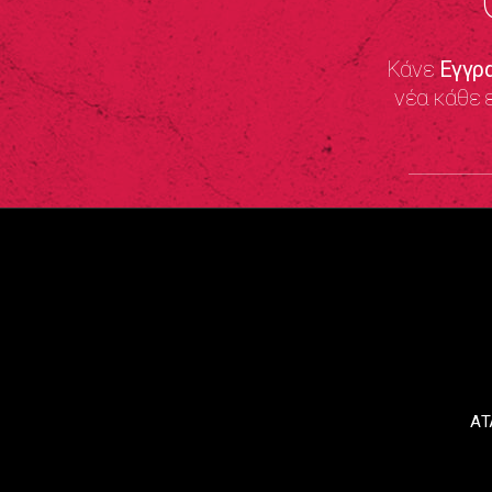
Κάνε
Εγγρ
νέα κάθε 
ΑΤ