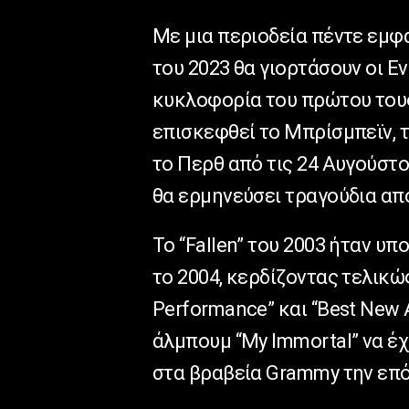
Με μια περιοδεία πέντε εμφ
του 2023 θα γιορτάσουν οι E
κυκλοφορία του πρώτου τους
επισκεφθεί το Μπρίσμπεϊν, τ
το Περθ από τις 24 Αυγούστο
θα ερμηνεύσει τραγούδια από 
Το “Fallen” του 2003 ήταν υ
το 2004, κερδίζοντας τελικώς
Performance” και “Best New 
άλμπουμ “My Immortal” να έ
στα βραβεία Grammy την επό