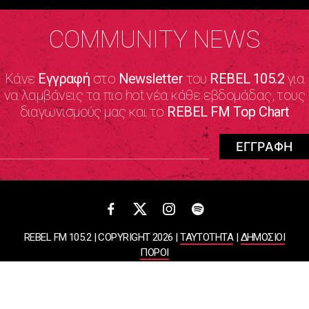
COMMUNITY NEWS
Κάνε
Εγγραφή
στο
Newsletter
του
REBEL 105.2
για
να λαμβάνεις τα πιο hot νέα κάθε εβδομάδας, τους
διαγωνισμούς μας και το
REBEL FM Top Chart
REBEL FM 105.2 | COPYRIGHT 2026 |
ΤΑΥΤΟΤΗΤΑ
|
ΔΗΜΟΣΙΟΙ
ΠΟΡΟΙ
ΠΟΛΙΤΙΚΗ ΑΠΟΡΡΗΤΟΥ & ΟΡΟΙ ΧΡΗΣΗΣ
Designed & Developed by
WHISKEY