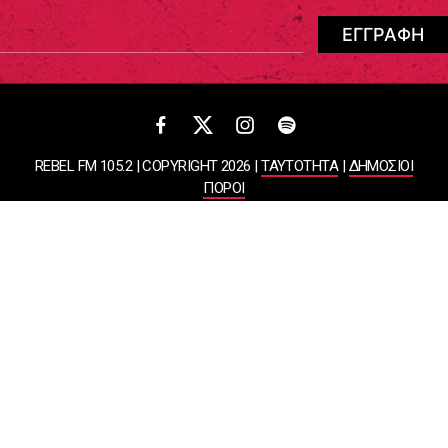
REBEL FM 105.2 | COPYRIGHT 2026 |
ΤΑΥΤΟΤΗΤΑ
|
ΔΗΜΟΣΙΟΙ
ΠΟΡΟΙ
ΠΟΛΙΤΙΚΗ ΑΠΟΡΡΗΤΟΥ & ΟΡΟΙ ΧΡΗΣΗΣ
Designed & Developed by
WHISKEY
ΑΤΛΑΝΤΙΣ ΡΑΔΙΟΦΩΝΙΚΕΣ ΚΑΙ ΤΗΛΕΟΠΤΙΚΕΣ ΕΠΙΧΕΙΡΗΣΕΙΣ ΚΑΙ
ΕΚΔΟΣΕΙΣ ΑΕ
ΒΑΣΙΛΙΣΣΗΣ ΣΟΦΙΑΣ 85, ΜΑΡΟΥΣΙ, 15124
ΑΦΜ: 099878458 | ΔΟΥ: ΚΕΦΟΔΕ ΑΤΤΙΚΗΣ | Αριθμός Γ.Ε.ΜΗ:
044643607000 | Τηλέφωνο: 2108050000