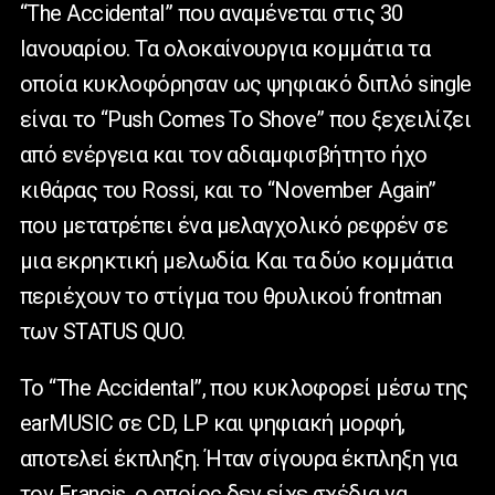
“The Accidental” που αναμένεται στις 30
Ιανουαρίου. Τα ολοκαίνουργια κομμάτια τα
οποία κυκλοφόρησαν ως ψηφιακό διπλό single
είναι το “Push Comes To Shove” που ξεχειλίζει
από ενέργεια και τον αδιαμφισβήτητο ήχο
κιθάρας του Rossi, και το “November Again”
που μετατρέπει ένα μελαγχολικό ρεφρέν σε
μια εκρηκτική μελωδία. Και τα δύο κομμάτια
περιέχουν το στίγμα του θρυλικού frontman
των STATUS QUO.
Το “The Accidental”, που κυκλοφορεί μέσω της
earMUSIC σε CD, LP και ψηφιακή μορφή,
αποτελεί έκπληξη. Ήταν σίγουρα έκπληξη για
τον Francis, ο οποίος δεν είχε σχέδια να