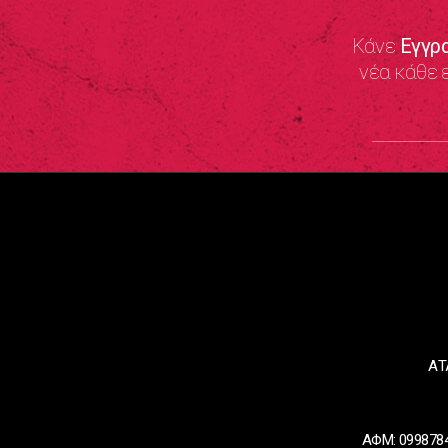
Κάνε
Εγγρ
νέα κάθε 
ΑΤ
ΑΦΜ: 0998784