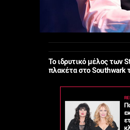
Το ιδρυτικό μέλος των S
πλακέτα στο Southwark 
RE
Π
ε
ε
κ