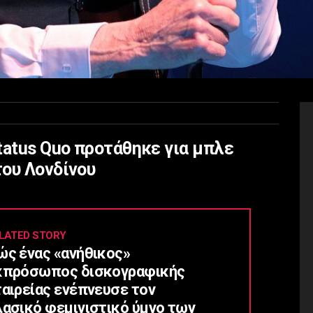
tatus Quo προτάθηκε για μπλε
του Λονδίνου
LATED STORY
ώς ένας «ανήθικος»
κπρόσωπος δισκογραφικής
ταιρείας ενέπνευσε τον
λασικό φεμινιστικό ύμνο των