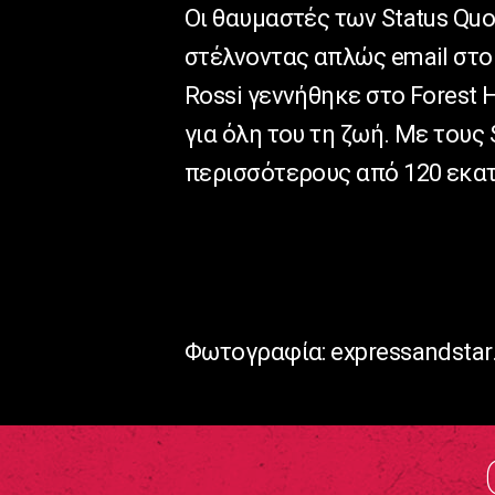
Οι θαυμαστές των Status Quo
στέλνοντας απλώς email στο 
Rossi γεννήθηκε στο Forest H
για όλη του τη ζωή. Με τους 
περισσότερους από 120 εκα
Φωτογραφία: expressandsta