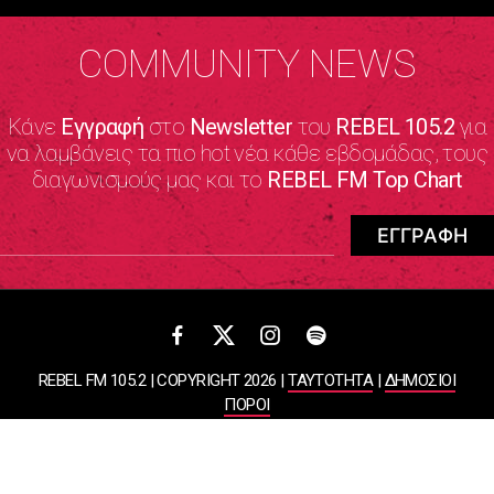
COMMUNITY NEWS
Κάνε
Εγγραφή
στο
Newsletter
του
REBEL 105.2
για
να λαμβάνεις τα πιο hot νέα κάθε εβδομάδας, τους
διαγωνισμούς μας και το
REBEL FM Top Chart
REBEL FM 105.2 | COPYRIGHT 2026 |
ΤΑΥΤΟΤΗΤΑ
|
ΔΗΜΟΣΙΟΙ
ΠΟΡΟΙ
ΠΟΛΙΤΙΚΗ ΑΠΟΡΡΗΤΟΥ & ΟΡΟΙ ΧΡΗΣΗΣ
Designed & Developed by
WHISKEY