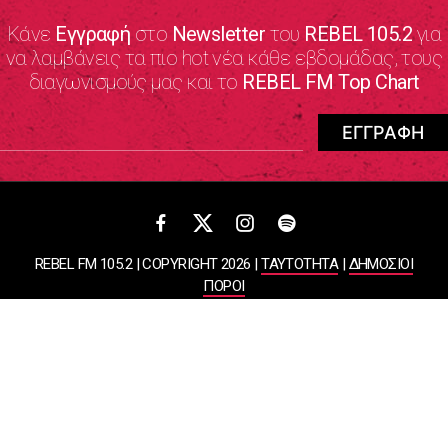
Κάνε
Εγγραφή
στο
Newsletter
του
REBEL 105.2
για
να λαμβάνεις τα πιο hot νέα κάθε εβδομάδας, τους
διαγωνισμούς μας και το
REBEL FM Top Chart
REBEL FM 105.2 | COPYRIGHT 2026 |
ΤΑΥΤΟΤΗΤΑ
|
ΔΗΜΟΣΙΟΙ
ΠΟΡΟΙ
ΠΟΛΙΤΙΚΗ ΑΠΟΡΡΗΤΟΥ & ΟΡΟΙ ΧΡΗΣΗΣ
Designed & Developed by
WHISKEY
ΑΤΛΑΝΤΙΣ ΡΑΔΙΟΦΩΝΙΚΕΣ ΚΑΙ ΤΗΛΕΟΠΤΙΚΕΣ ΕΠΙΧΕΙΡΗΣΕΙΣ ΚΑΙ
ΕΚΔΟΣΕΙΣ ΑΕ