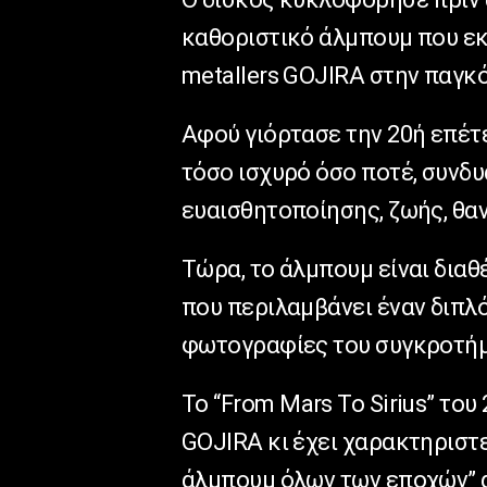
καθοριστικό άλμπουμ που εκ
metallers GOJIRA στην παγκ
Αφού γιόρτασε την 20ή επέτε
τόσο ισχυρό όσο ποτέ, συνδ
ευαισθητοποίησης, ζωής, θα
Τώρα, το άλμπουμ είναι δια
που περιλαμβάνει έναν διπλ
φωτογραφίες του συγκροτή
Το “From Mars To Sirius” του
GOJIRA κι έχει χαρακτηριστε
άλμπουμ όλων των εποχών” απ