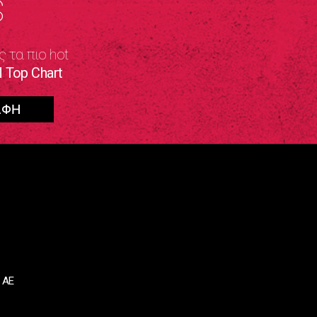
S
ς τα πιο hot
 Top Chart
 ΑΕ