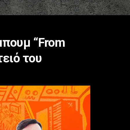
μπουμ “From
τειό του