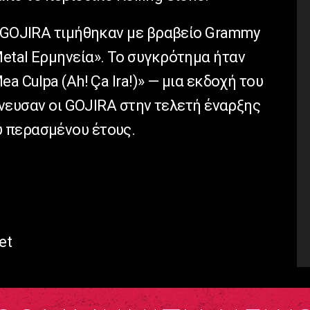
ι GOJIRA τιμήθηκαν με βραβείο Grammy
etal Ερμηνεία». To συγκρότημα ήταν
a Culpa (Ah! Ça Ira!)» — μια εκδοχή του
μήνευσαν οι GOJIRA στην τελετή έναρξης
 περασμένου έτους.
et