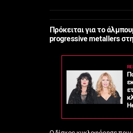
Πρόκειται για το άλμπου
progressive metallers σ
RE
Π
ε
ε
κ
He
Ο δίσκος κυκλοφόρησε πριν α