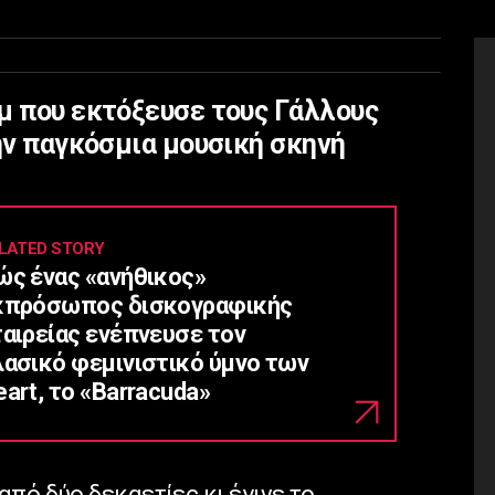
μ που εκτόξευσε τους Γάλλους
την παγκόσμια μουσική σκηνή
LATED STORY
ώς ένας «ανήθικος»
κπρόσωπος δισκογραφικής
ταιρείας ενέπνευσε τον
λασικό φεμινιστικό ύμνο των
art, το «Barracuda»
πό δύο δεκαετίες κι έγινε το