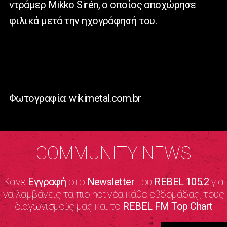
ντράμερ Mikko Sirén, ο οποίος αποχώρησε
φιλικά μετά την ηχογράφησή του.
Φωτογραφία: wikimetal.com.br
COMMUNITY NEWS
Κάνε
Εγγραφή
στο
Newsletter
του
REBEL 105.2
για
να λαμβάνεις τα πιο hot νέα κάθε εβδομάδας, τους
διαγωνισμούς μας και το
REBEL FM Top Chart