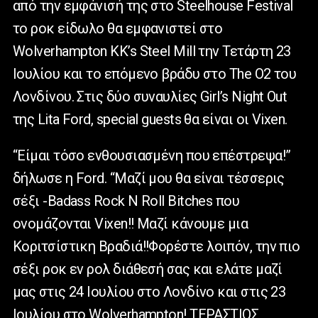
από την εμφάνισή της στο Steelhouse Festival
το ροκ είδωλο θα εμφανιστεί στο
Wolverhampton KK’s Steel Mill την Τετάρτη 23
Ιουλίου και το επόμενο βράδυ στο The O2 του
Λονδίνου. Στις δύο συναυλίες Girl’s Night Out
της Lita Ford, special guests θα είναι οι Vixen.
“Είμαι τόσο ενθουσιασμένη που επέστρεψα!”
δήλωσε η Ford. “Μαζί μου θα είναι τέσσερις
σέξι -Badass Rock N Roll Bitches που
ονομάζονται Vixen!! Μαζί κάνουμε μια
Κοριτσίστικη Βραδιά!!Φορέστε λοιπόν, την πιο
σέξι ροκ εν ρολ διάθεσή σας και ελάτε μαζί
μας στις 24 Ιουλίου στο Λονδίνο και στις 23
Ιουλίου στο Wolverhampton! ΤΕΡΑΣΤΙΟΣ