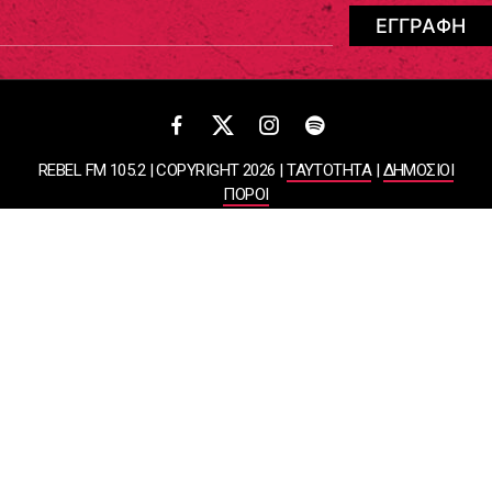
REBEL FM 105.2 | COPYRIGHT 2026 |
ΤΑΥΤΟΤΗΤΑ
|
ΔΗΜΟΣΙΟΙ
ΠΟΡΟΙ
ΠΟΛΙΤΙΚΗ ΑΠΟΡΡΗΤΟΥ & ΟΡΟΙ ΧΡΗΣΗΣ
Designed & Developed by
WHISKEY
ΑΤΛΑΝΤΙΣ ΡΑΔΙΟΦΩΝΙΚΕΣ ΚΑΙ ΤΗΛΕΟΠΤΙΚΕΣ ΕΠΙΧΕΙΡΗΣΕΙΣ ΚΑΙ
ΕΚΔΟΣΕΙΣ ΑΕ
ΒΑΣΙΛΙΣΣΗΣ ΣΟΦΙΑΣ 85, ΜΑΡΟΥΣΙ, 15124
ΑΦΜ: 099878458 | ΔΟΥ: ΚΕΦΟΔΕ ΑΤΤΙΚΗΣ | Αριθμός Γ.Ε.ΜΗ:
044643607000 | Τηλέφωνο: 2108050000