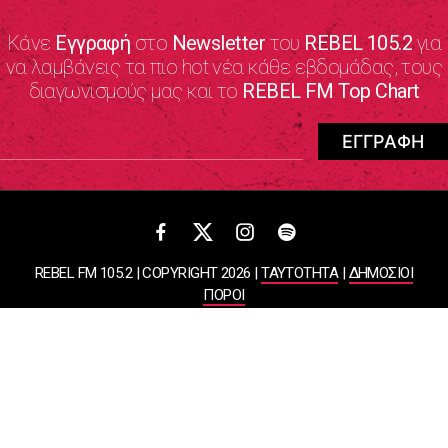
Κάνε
Εγγραφή
στο
Newsletter
του
REBEL 105.2
για
να λαμβάνεις τα πιο hot νέα κάθε εβδομάδας, τους
διαγωνισμούς μας και το
REBEL FM Top Chart
REBEL FM 105.2 | COPYRIGHT 2026 |
ΤΑΥΤΟΤΗΤΑ
|
ΔΗΜΟΣΙΟΙ
ΠΟΡΟΙ
ΠΟΛΙΤΙΚΗ ΑΠΟΡΡΗΤΟΥ & ΟΡΟΙ ΧΡΗΣΗΣ
Designed & Developed by
WHISKEY
ΑΤΛΑΝΤΙΣ ΡΑΔΙΟΦΩΝΙΚΕΣ ΚΑΙ ΤΗΛΕΟΠΤΙΚΕΣ ΕΠΙΧΕΙΡΗΣΕΙΣ ΚΑΙ
ΕΚΔΟΣΕΙΣ ΑΕ