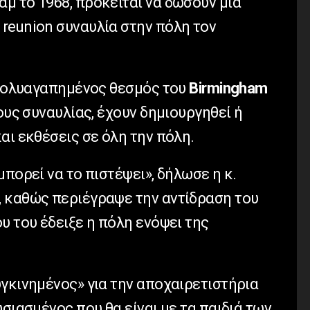
μ το 1968, πρόκειται να δώσουν μια
α
reunion
συναυλία στην πόλη τον
ς πολυαγαπημένος θεσμός του
Birmingham
ους συναυλίας, έχουν δημιουργηθεί ή
αι εκθέσεις σε όλη την πόλη.
μπορεί να το πιστέψει», δήλωσε η κ.
, καθώς περιέγραψε την αντίδραση του
υ του έδειξε η πόλη ενόψει της
γκινημένος» για την αποχαιρετιστήρια
υσιασμένος που θα είναι με τα παιδιά των