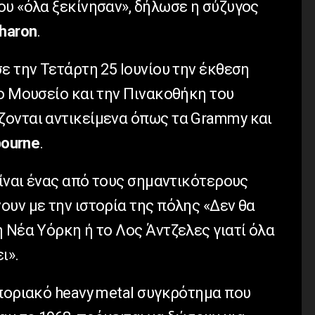
ου «όλα ξεκίνησαν», δήλωσε η σύζυγος
haron
.
ε την Τετάρτη 25 Ιουνίου την έκθεση
ο Μουσείο και την Πινακοθήκη του
ονται αντικείμενα όπως τα Grammy και
ourne
.
ίναι ένας από τους σημαντικότερους
υν με την ιστορία της πόλης «Δεν θα
 Νέα Υόρκη ή το Λος Άντζελες γιατί όλα
ι».
οποριακό heavy metal συγκρότημα που