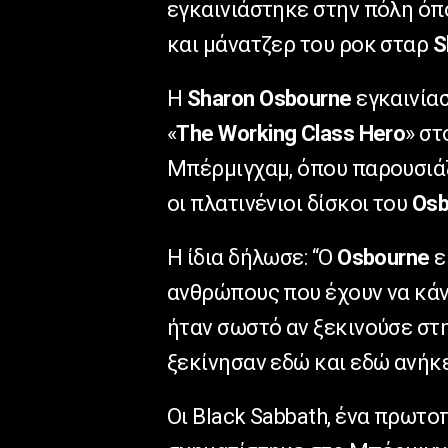
εγκαινιάστηκε στην πόλη όπ
και μάνατζερ του ροκ σταρ
S
Η
Sharon Osbourne
εγκαινίασ
«
The Working Class Hero
» στ
Μπέρμιγχαμ, όπου παρουσιάζ
οι πλατινένιοι δίσκοι του
Osb
Η ίδια δήλωσε: “Ο
Osbourne
ε
ανθρώπους που έχουν να κάνο
ήταν σωστό αν ξεκινούσε στη
ξεκίνησαν εδώ και εδώ ανήκε
Οι Black Sabbath, ένα πρωτ