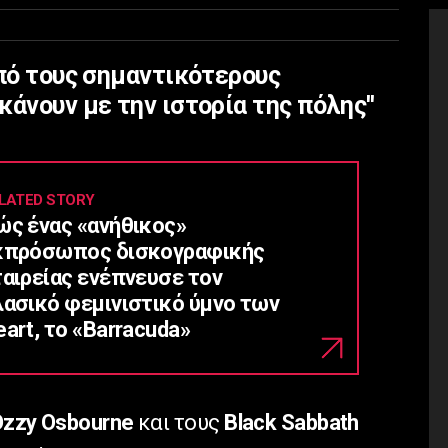
από τους σημαντικότερους
άνουν με την ιστορία της πόλης''
LATED STORY
ώς ένας «ανήθικος»
κπρόσωπος δισκογραφικής
ταιρείας ενέπνευσε τον
λασικό φεμινιστικό ύμνο των
art, το «Barracuda»
zzy Osbourne
και τους
Black Sabbath