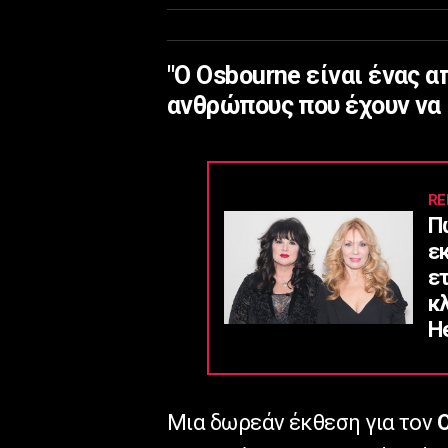
"Ο Osbourne είναι ένας 
ανθρώπους που έχουν να κ
RE
Π
ε
ε
κ
He
Μια δωρεάν έκθεση για τον
O