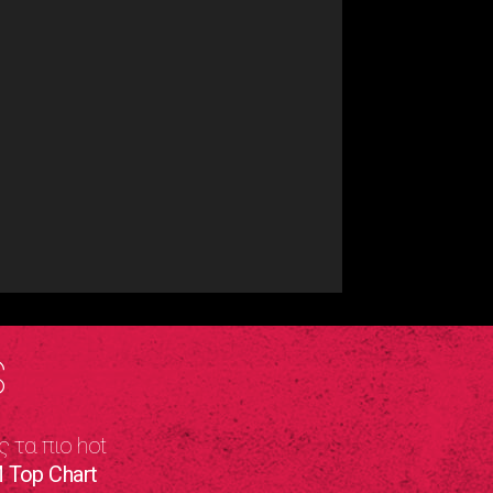
S
ς τα πιο hot
 Top Chart