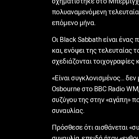
σχηματίστηκε στο Μπέρμιγχα
πολυαναμενόμενη τελευταί
επόμενο μήνα.
Οι Black Sabbath είναι ένα
και, ενόψει της τελευταίας τ
σχεδιάζονται τοιχογραφίες κ
«Είναι συγκλονισμένος… δεν 
Osbourne
στο
BBC
Radio
WM
συζύγου της στην «αγάπη» πο
συναυλίας.
Πρόσθεσε ότι αισθάνεται «συ
συναυλία, επειδή ήταν «ενθο