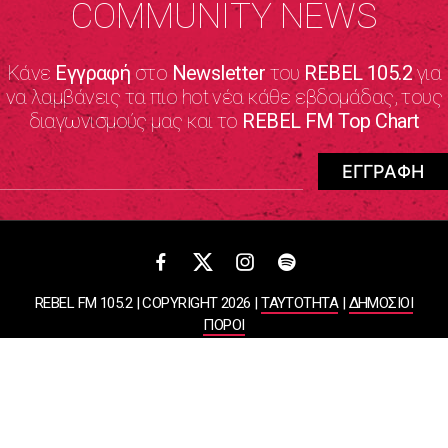
COMMUNITY NEWS
Κάνε
Εγγραφή
στο
Newsletter
του
REBEL 105.2
για
να λαμβάνεις τα πιο hot νέα κάθε εβδομάδας, τους
διαγωνισμούς μας και το
REBEL FM Top Chart
REBEL FM 105.2 | COPYRIGHT 2026 |
ΤΑΥΤΟΤΗΤΑ
|
ΔΗΜΟΣΙΟΙ
ΠΟΡΟΙ
ΠΟΛΙΤΙΚΗ ΑΠΟΡΡΗΤΟΥ & ΟΡΟΙ ΧΡΗΣΗΣ
Designed & Developed by
WHISKEY
ΑΤΛΑΝΤΙΣ ΡΑΔΙΟΦΩΝΙΚΕΣ ΚΑΙ ΤΗΛΕΟΠΤΙΚΕΣ ΕΠΙΧΕΙΡΗΣΕΙΣ ΚΑΙ