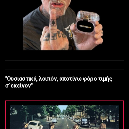
''Ουσιαστικά, λοιπόν, αποτίνω φόρο τιμής
σ΄εκείνον"