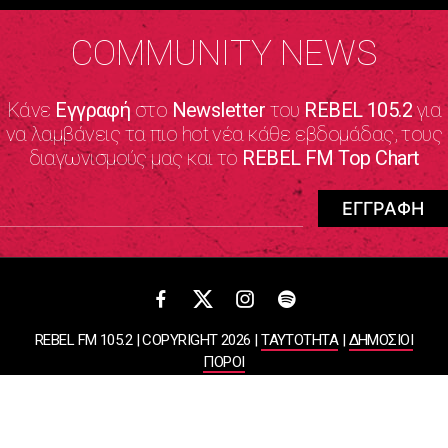
COMMUNITY NEWS
Κάνε
Εγγραφή
στο
Newsletter
του
REBEL 105.2
για
να λαμβάνεις τα πιο hot νέα κάθε εβδομάδας, τους
διαγωνισμούς μας και το
REBEL FM Top Chart
REBEL FM 105.2 | COPYRIGHT 2026 |
ΤΑΥΤΟΤΗΤΑ
|
ΔΗΜΟΣΙΟΙ
ΠΟΡΟΙ
ΠΟΛΙΤΙΚΗ ΑΠΟΡΡΗΤΟΥ & ΟΡΟΙ ΧΡΗΣΗΣ
Designed & Developed by
WHISKEY