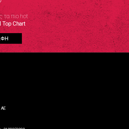
ς τα πιο hot
 Top Chart
 ΑΕ