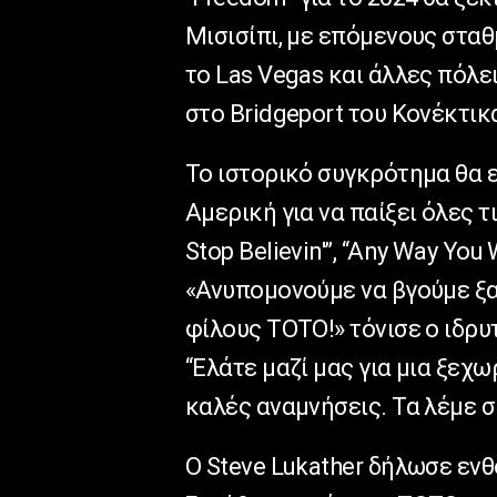
Μισισίπι, με επόμενους σταθμ
το Las Vegas και άλλες πόλε
στο Bridgeport του Κονέκτικ
Το ιστορικό συγκρότημα θα ε
Αμερική για να παίξει όλες τ
Stop Believin'”, “Any Way You Wa
«Ανυπομονούμε να βγούμε ξα
φίλους ΤΟΤΟ!» τόνισε ο ιδρυ
“Ελάτε μαζί μας για μια ξεχ
καλές αναμνήσεις. Τα λέμε σ
Ο Steve Lukather δήλωσε ενθ