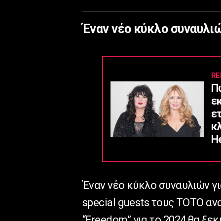
Έναν νέο κύκλο συναυλιώ
RE
Π
ε
ε
κ
He
Έναν νέο κύκλο συναυλιών γι
special guests τους TOTO αν
“Freedom” για το 2024 θα ξεκ