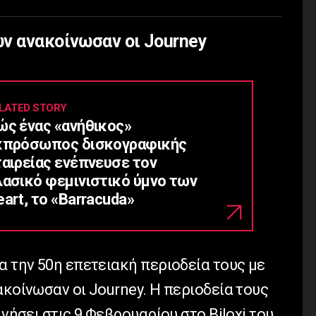
ν ανακοίνωσαν οι Journey
LATED STORY
ώς ένας «ανήθικος»
κπρόσωπος δισκογραφικής
ταιρείας ενέπνευσε τον
λασικό φεμινιστικό ύμνο των
art, το «Barracuda»
α την 50η επετειακή περιοδεία τους με
ακοίνωσαν οι Journey. H περιοδεία τους
ινήσει στις 9 Φεβρουαρίου στο Biloxi του