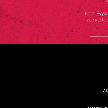
Κάνε
Εγγρ
νέα κάθε 
ΑΤ