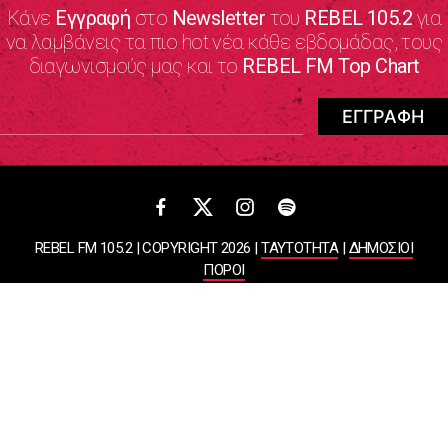
Κάνε
Εγγραφή
στο
Newsletter
του
REBEL 105.2
για
να λαμβάνεις τα πιο hot νέα κάθε εβδομάδας, τους
διαγωνισμούς μας και το
REBEL FM Top Chart
REBEL FM 105.2 | COPYRIGHT 2026 |
ΤΑΥΤΟΤΗΤΑ
|
ΔΗΜΟΣΙΟΙ
ΠΟΡΟΙ
ΠΟΛΙΤΙΚΗ ΑΠΟΡΡΗΤΟΥ & ΟΡΟΙ ΧΡΗΣΗΣ
Designed & Developed by
WHISKEY
ΑΤΛΑΝΤΙΣ ΡΑΔΙΟΦΩΝΙΚΕΣ ΚΑΙ ΤΗΛΕΟΠΤΙΚΕΣ ΕΠΙΧΕΙΡΗΣΕΙΣ ΚΑΙ
ΕΚΔΟΣΕΙΣ ΑΕ
ΒΑΣΙΛΙΣΣΗΣ ΣΟΦΙΑΣ 85, ΜΑΡΟΥΣΙ, 15124