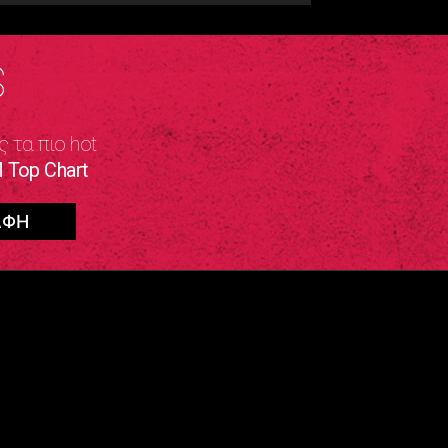
S
ς τα πιο hot
 Top Chart