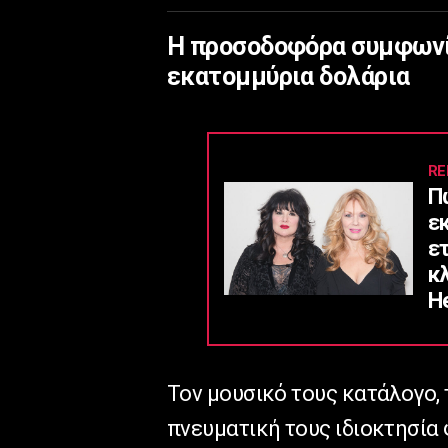
Η προσοδοφόρα συμφωνία
εκατομμύρια δολάρια
RE
Π
ε
ε
κ
He
Τον μουσικό τους κατάλογο, τ
πνευματική τους ιδιοκτησία 