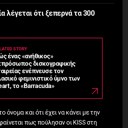
 λέγεται ότι ξεπερνά τα 300
LATED STORY
ώς ένας «ανήθικος»
κπρόσωπος δισκογραφικής
ταιρείας ενέπνευσε τον
λασικό φεμινιστικό ύμνο των
art, το «Barracuda»
ο όνομα και ότι έχει να κάνει με την
φαίνεται πως πούλησαν οι KISS στη