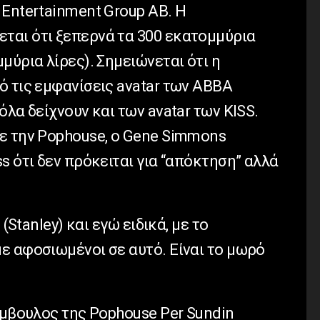
 Entertainment Group AB. Η
ται ότι ξεπερνά τα 300 εκατομμύρια
μύρια λίρες). Σημειώνεται ότι η
ό τις εμφανίσεις avatar των ABBA
όλα δείχνουν και των avatar των KISS.
ε την Pophouse, ο Gene Simmons
s ότι δεν πρόκειται για “απόκτηση” αλλά
 (Stanley) και εγώ ειδικά, με το
ε αφοσιωμένοι σε αυτό. Είναι το μωρό
ύμβουλος της Pophouse Per Sundin