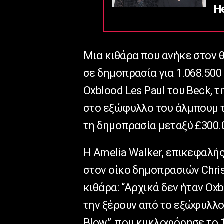
He
Μια κιθάρα που ανήκε στον 
σε δημοπρασία για 1.068.500 
Oxblood Les Paul του Beck, 
στο εξώφυλλο του άλμπουμ το
τη δημοπρασία μεταξύ £300.0
Η Amelia Walker, επικεφαλή
στον οίκο δημοπρασιών Chris
κιθάρα: “Αρχικά δεν ήταν Ox
την ξέρουν από το εξώφυλλο
Blow”, που κυκλοφόρησε το 1