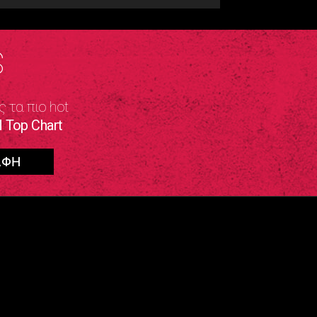
S
ς τα πιο hot
 Top Chart