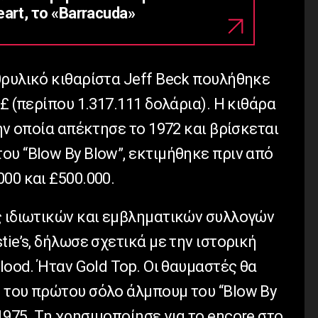
art, το «Barracuda»
θρυλικό κιθαρίστα Jeff Beck πουλήθηκε
£ (περίπου 1.317.111 δολάρια). Η κιθάρα
την οποία απέκτησε το 1972 και βρίσκεται
υ “Blow By Blow”, εκτιμήθηκε πριν από
00 και £500.000.
ς ιδιωτικών και εμβληματικών συλλογών
tie’s, δήλωσε σχετικά με την ιστορική
blood. Ήταν Gold Top. Οι θαυμαστές θα
 του πρώτου σόλο άλμπουμ του “Blow By
975. Τη χρησιμοποίησε για το encore στο