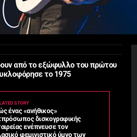
έρουν από το εξώφυλλο του πρώτου
κυκλοφόρησε το 1975
LATED STORY
ώς ένας «ανήθικος»
κπρόσωπος δισκογραφικής
ταιρείας ενέπνευσε τον
λασικό φεμινιστικό ύμνο των