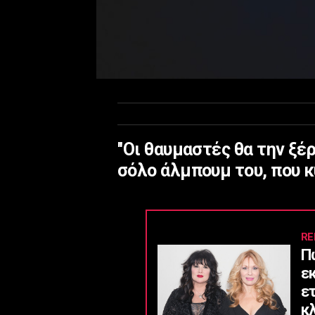
''Οι θαυμαστές θα την ξ
σόλο άλμπουμ του, που 
RE
Π
ε
ε
κ