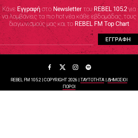
Κάνε
Εγγραφή
στο
Newsletter
του
REBEL 105.2
για
να λαμβάνεις τα πιο hot νέα κάθε εβδομάδας, τους
διαγωνισμούς μας και το
REBEL FM Top Chart
REBEL FM 105.2 | COPYRIGHT 2026 |
ΤΑΥΤΟΤΗΤΑ
|
ΔΗΜΟΣΙΟΙ
ΠΟΡΟΙ
ΠΟΛΙΤΙΚΗ ΑΠΟΡΡΗΤΟΥ & ΟΡΟΙ ΧΡΗΣΗΣ
Designed & Developed by
WHISKEY
ΑΤΛΑΝΤΙΣ ΡΑΔΙΟΦΩΝΙΚΕΣ ΚΑΙ ΤΗΛΕΟΠΤΙΚΕΣ ΕΠΙΧΕΙΡΗΣΕΙΣ ΚΑΙ
ΕΚΔΟΣΕΙΣ ΑΕ