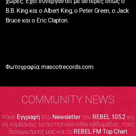
χώρες. Έχει συνεργαστεί με αστέρες όπως ο
B.B. King και ο Albert King, ο Peter Green, ο Jack
Bruce και ο Eric Clapton.
Φωτογραφία: mascotrecords.com
COMMUNITY NEWS
Κάνε
Εγγραφή
στο
Newsletter
του
REBEL 105.2
για
να λαμβάνεις τα πιο hot νέα κάθε εβδομάδας, τους
διαγωνισμούς μας και το
REBEL FM Top Chart