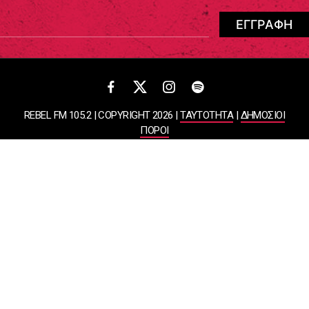
REBEL FM 105.2 | COPYRIGHT 2026 |
ΤΑΥΤΟΤΗΤΑ
|
ΔΗΜΟΣΙΟΙ
ΠΟΡΟΙ
ΠΟΛΙΤΙΚΗ ΑΠΟΡΡΗΤΟΥ & ΟΡΟΙ ΧΡΗΣΗΣ
Designed & Developed by
WHISKEY
ΑΤΛΑΝΤΙΣ ΡΑΔΙΟΦΩΝΙΚΕΣ ΚΑΙ ΤΗΛΕΟΠΤΙΚΕΣ ΕΠΙΧΕΙΡΗΣΕΙΣ ΚΑΙ
ΕΚΔΟΣΕΙΣ ΑΕ
ΒΑΣΙΛΙΣΣΗΣ ΣΟΦΙΑΣ 85, ΜΑΡΟΥΣΙ, 15124
ΑΦΜ: 099878458 | ΔΟΥ: ΚΕΦΟΔΕ ΑΤΤΙΚΗΣ | Αριθμός Γ.Ε.ΜΗ:
044643607000 | Τηλέφωνο: 2108050000