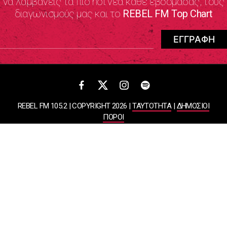
να λαμβάνεις τα πιο hot νέα κάθε εβδομάδας, τους
διαγωνισμούς μας και το
REBEL FM Top Chart
REBEL FM 105.2 | COPYRIGHT 2026 |
ΤΑΥΤΟΤΗΤΑ
|
ΔΗΜΟΣΙΟΙ
ΠΟΡΟΙ
ΠΟΛΙΤΙΚΗ ΑΠΟΡΡΗΤΟΥ & ΟΡΟΙ ΧΡΗΣΗΣ
Designed & Developed by
WHISKEY
ΑΤΛΑΝΤΙΣ ΡΑΔΙΟΦΩΝΙΚΕΣ ΚΑΙ ΤΗΛΕΟΠΤΙΚΕΣ ΕΠΙΧΕΙΡΗΣΕΙΣ ΚΑΙ
ΕΚΔΟΣΕΙΣ ΑΕ
ΒΑΣΙΛΙΣΣΗΣ ΣΟΦΙΑΣ 85, ΜΑΡΟΥΣΙ, 15124
ΑΦΜ: 099878458 | ΔΟΥ: ΚΕΦΟΔΕ ΑΤΤΙΚΗΣ | Αριθμός Γ.Ε.ΜΗ: