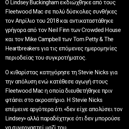
Ο Lindsey Buckingham εκδιώχθηκε από τους
Fleetwood Mac σε πολύ δύσκολες συνθήκες
τον Απρίλιο του 2018 και αντικαταστάθηκε
γρήγορα από τον Neil Finn των Crowded House
και τον Mike Campbell των Tom Petty & The
Heartbreakers για τις επόμενες ημερομηνίες
περιοδείας του συγκροτήματος.
Ο κιθαρίστας κατηγόρησε τη Stevie Nicks για
την απόλυση ενώ κατέθεσε αγωγή στους
Fleetwood Mac η οποία διευθετήθηκε πριν
φτάσει στο ακροατήριο. Η Stevie Nicks
επέμεινε αργότερα ότι «δεν είχε απολύσει τον
Lindsey» αλλά παραδέχτηκε ότι δεν μπορούσε
να συνεργαστεί μαζί του.