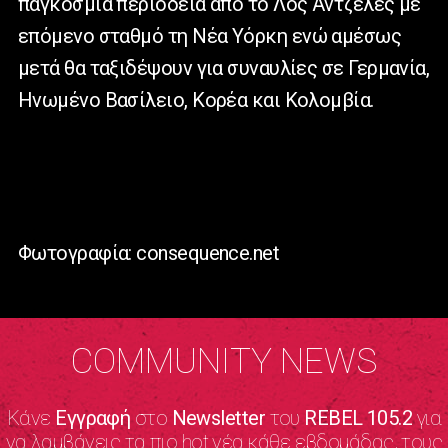
παγκόσμια περιοδεία από το Λος Αντζελες με
επόμενο σταθμό τη Νέα Υόρκη ενώ αμέσως
μετά θα ταξιδέψουν για συναυλίες σε Γερμανία,
Ηνωμένο Βασίλειο, Κορέα και Κολομβία.
Φωτογραφία: consequence.net
COMMUNITY NEWS
Κάνε
Εγγραφή
στο
Newsletter
του
REBEL 105.2
για
να λαμβάνεις τα πιο hot νέα κάθε εβδομάδας, τους