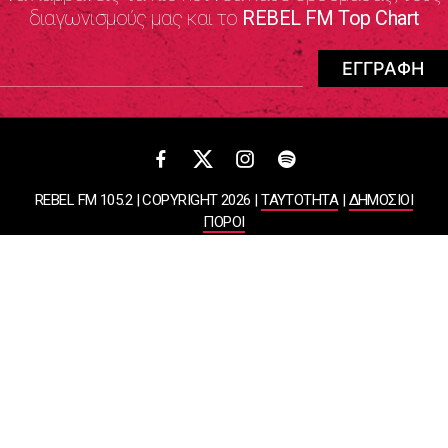
διαγωνισμούς μας και το
REBEL FM Top Chart
REBEL FM 105.2 | COPYRIGHT 2026 |
ΤΑΥΤΟΤΗΤΑ
|
ΔΗΜΟΣΙΟΙ
ΠΟΡΟΙ
ΠΟΛΙΤΙΚΗ ΑΠΟΡΡΗΤΟΥ & ΟΡΟΙ ΧΡΗΣΗΣ
Designed & Developed by
WHISKEY
ΑΤΛΑΝΤΙΣ ΡΑΔΙΟΦΩΝΙΚΕΣ ΚΑΙ ΤΗΛΕΟΠΤΙΚΕΣ ΕΠΙΧΕΙΡΗΣΕΙΣ ΚΑΙ
ΕΚΔΟΣΕΙΣ ΑΕ
ΒΑΣΙΛΙΣΣΗΣ ΣΟΦΙΑΣ 85, ΜΑΡΟΥΣΙ, 15124
ΑΦΜ: 099878458 | ΔΟΥ: ΚΕΦΟΔΕ ΑΤΤΙΚΗΣ | Αριθμός Γ.Ε.ΜΗ: