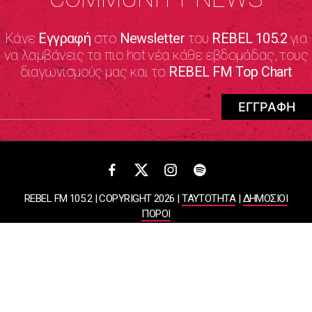
Κάνε
Εγγραφή
στο
Newsletter
του
REBEL 105.2
για
να λαμβάνεις τα πιο hot νέα κάθε εβδομάδας, τους
διαγωνισμούς μας και το
REBEL FM Top Chart
REBEL FM 105.2 | COPYRIGHT 2026 |
ΤΑΥΤΟΤΗΤΑ
|
ΔΗΜΟΣΙΟΙ
ΠΟΡΟΙ
ΠΟΛΙΤΙΚΗ ΑΠΟΡΡΗΤΟΥ & ΟΡΟΙ ΧΡΗΣΗΣ
Designed & Developed by
WHISKEY
ΑΤΛΑΝΤΙΣ ΡΑΔΙΟΦΩΝΙΚΕΣ ΚΑΙ ΤΗΛΕΟΠΤΙΚΕΣ ΕΠΙΧΕΙΡΗΣΕΙΣ ΚΑΙ
ΕΚΔΟΣΕΙΣ ΑΕ