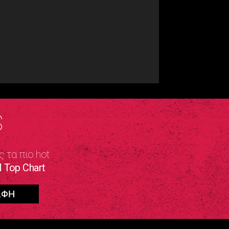
S
ς τα πιο hot
 Top Chart