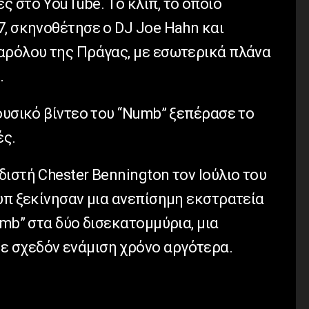
 στο YouTube. Το κλιπ, το οποίο
7, σκηνοθέτησε ο DJ Joe Hahn και
αρόλου της Πράγας, με εσωτερικά πλάνα
.
ουσικό βίντεο του “Numb” ξεπέρασε το
ές.
ιστή Chester Bennington τον Ιούλιο του
υπ ξεκίνησαν μια ανεπίσημη εκστρατεία
umb” στα δύο δισεκατομμύρια, μια
 σχεδόν ενάμιση χρόνο αργότερα.