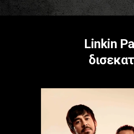
Linkin P
δισεκατ