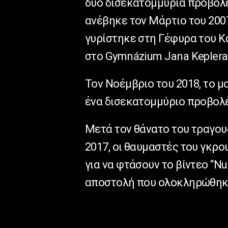
δύο δισεκατομμύρια προβολές
ανέβηκε τον Μάρτιο του 200
γυρίστηκε στη Γέφυρα του Κ
στο Gymnázium Jana Keplera
Τον Νοέμβριο του 2018, το μ
ένα δισεκατομμύριο προβολ
Μετά τον θάνατο του τραγουδ
2017, οι θαυμαστές του γκρο
για να φτάσουν το βίντεο “N
αποστολή που ολοκληρώθηκε